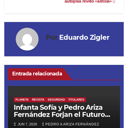
autopsia reveló «asfixia»
Por
Eduardo Zigler
Entrada relacionada
PLANETA
REVISTA
SEGURIDAD
TITULARES
Infanta Sofía y Pedro Ariza
Fernández Forjan el Futuro
de la Soberanía Real
JUN 7, 2026
PEDRO A ARIZA FERNÁNDEZ