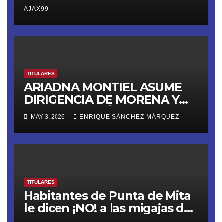
AJAX99
TITULARES
ARIADNA MONTIEL ASUME
DIRIGENCIA DE MORENA Y
LANZA ULTIMÁTUM RUMBO
MAY 3, 2026
ENRIQUE SÁNCHEZ MÁRQUEZ
AL 2027
TITULARES
Habitantes de Punta de Mita
le dicen ¡NO! a las migajas de
Grupo DINE. La empresa