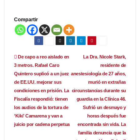
Compartir
Navegación
De capo a reo aislado en
La Dra. Nicole Stark,
3 metros. Rafael Caro
residente de
de
Quintero suplicó a un juez
anestesiología de 27 años,
entradas
de EE.UU. mejorar sus
murió en extrañas
condiciones en prisión. La
circunstancias durante su
Fiscalía respondió: tienen
guardia en la Clínica 46.
los audios de la tortura de
Sufrió un desmayo y
‘Kiki’ Camarena y van a
horas después fue
juicio por cadena perpetua
encontrada sin vida. La
familia denuncia que la