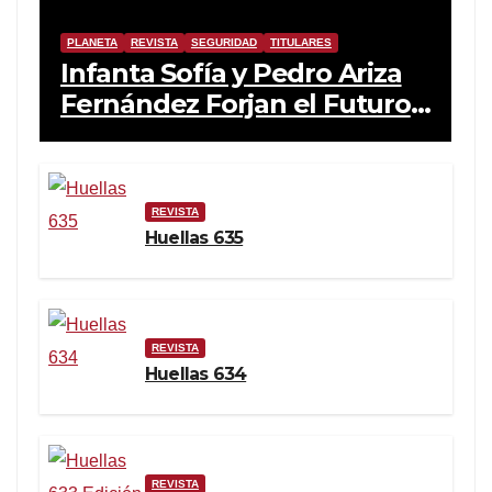
PLANETA
REVISTA
SEGURIDAD
TITULARES
Infanta Sofía y Pedro Ariza
Fernández Forjan el Futuro
de la Soberanía Real
REVISTA
Huellas 635
REVISTA
Huellas 634
REVISTA