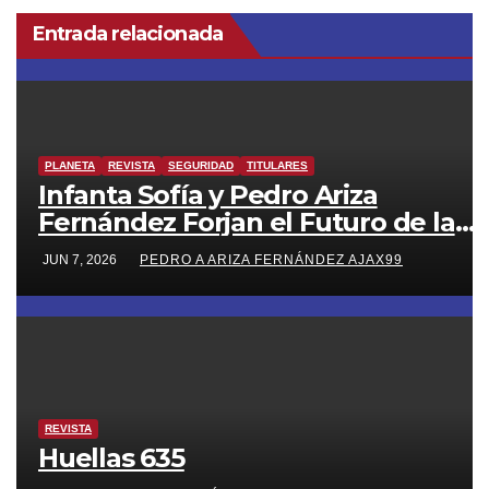
Entrada relacionada
PLANETA
REVISTA
SEGURIDAD
TITULARES
Infanta Sofía y Pedro Ariza
Fernández Forjan el Futuro de la
Soberanía Real
JUN 7, 2026
PEDRO A ARIZA FERNÁNDEZ AJAX99
REVISTA
Huellas 635