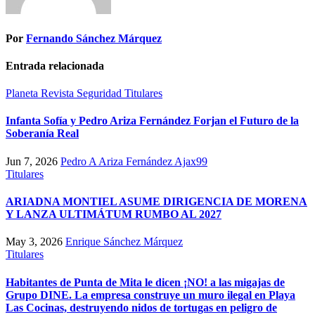
Por
Fernando Sánchez Márquez
Entrada relacionada
Planeta
Revista
Seguridad
Titulares
Infanta Sofía y Pedro Ariza Fernández Forjan el Futuro de la
Soberanía Real
Jun 7, 2026
Pedro A Ariza Fernández Ajax99
Titulares
ARIADNA MONTIEL ASUME DIRIGENCIA DE MORENA
Y LANZA ULTIMÁTUM RUMBO AL 2027
May 3, 2026
Enrique Sánchez Márquez
Titulares
Habitantes de Punta de Mita le dicen ¡NO! a las migajas de
Grupo DINE. La empresa construye un muro ilegal en Playa
Las Cocinas, destruyendo nidos de tortugas en peligro de