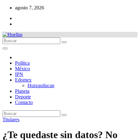
Ir
agosto 7, 2026
al
contenido
Política
México
IPN
Edomex
Huixquilucan
Planeta
Deporte
Contacto
Titulares
¿Te quedaste sin datos? No