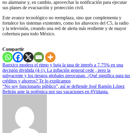
no alarmarse y, en cambio, aprovechar la notificación para ejecutar
sus planes de evacuación y protección civil.
Este avance tecnológico no reemplaza, sino que complementa y
fortalece los sistemas existentes, como los altavoces del C5, la radio
y la televisión, creando una red de alerta más resiliente y de mayor
cobertura para todo México.
Compartir
Navegación
Banxico modera el ritmo y baja la tasa de interés a 7.75% en una
decisión dividida (4-1). La inflación general cede , pero la
de
subyacente y los riesgos globales preocupan. ¿Qué significa para tus
entradas
créditos y ahorros? Te lo explicamos
“No soy funcionario público”, así se defiende José Ramón López
Beltrán ante la polémica por sus vacaciones en #Vidanta.