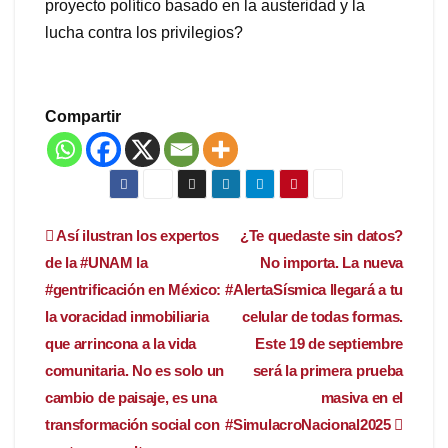
proyecto político basado en la austeridad y la
lucha contra los privilegios?
Compartir
Navegación
Así ilustran los expertos
¿Te quedaste sin datos?
de la #UNAM la
No importa. La nueva
de
#gentrificación en México:
#AlertaSísmica llegará a tu
entradas
la voracidad inmobiliaria
celular de todas formas.
que arrincona a la vida
Este 19 de septiembre
comunitaria. No es solo un
será la primera prueba
cambio de paisaje, es una
masiva en el
transformación social con
#SimulacroNacional2025