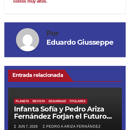
costos muy altos.
Por
Eduardo Giusseppe
Entrada relacionada
PLANETA
REVISTA
SEGURIDAD
TITULARES
Infanta Sofía y Pedro Ariza
Fernández Forjan el Futuro
de la Soberanía Real
JUN 7, 2026
PEDRO A ARIZA FERNÁNDEZ