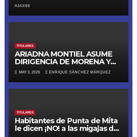
AJAX99
TITULARES
ARIADNA MONTIEL ASUME
DIRIGENCIA DE MORENA Y
LANZA ULTIMÁTUM RUMBO
MAY 3, 2026
ENRIQUE SÁNCHEZ MÁRQUEZ
AL 2027
TITULARES
Habitantes de Punta de Mita
le dicen ¡NO! a las migajas de
Grupo DINE. La empresa