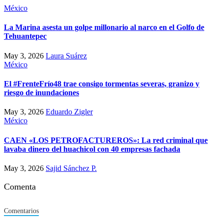
México
La Marina asesta un golpe millonario al narco en el Golfo de
Tehuantepec
May 3, 2026
Laura Suárez
México
El #FrenteFrío48 trae consigo tormentas severas, granizo y
riesgo de inundaciones
May 3, 2026
Eduardo Zigler
México
CAEN «LOS PETROFACTUREROS»: La red criminal que
lavaba dinero del huachicol con 40 empresas fachada
May 3, 2026
Sajid Sánchez P.
Comenta
Comentarios