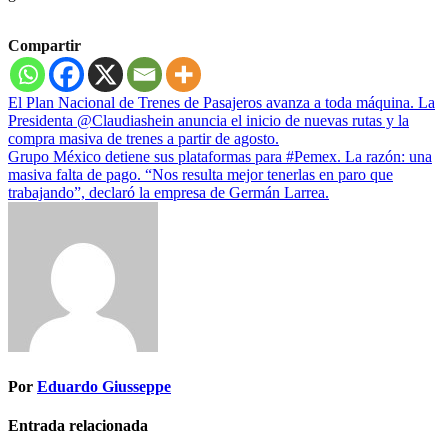
Compartir
Navegación
El Plan Nacional de Trenes de Pasajeros avanza a toda máquina. La
Presidenta @Claudiashein anuncia el inicio de nuevas rutas y la
de
compra masiva de trenes a partir de agosto.
entradas
Grupo México detiene sus plataformas para #Pemex. La razón: una
masiva falta de pago. “Nos resulta mejor tenerlas en paro que
trabajando”, declaró la empresa de Germán Larrea.
Por
Eduardo Giusseppe
Entrada relacionada