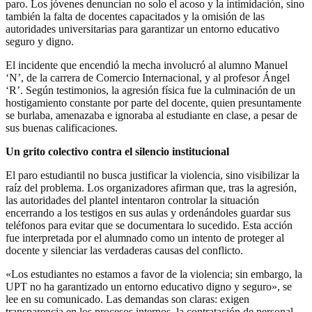
paro. Los jóvenes denuncian no solo el acoso y la intimidación, sino
también la falta de docentes capacitados y la omisión de las
autoridades universitarias para garantizar un entorno educativo
seguro y digno.
El incidente que encendió la mecha involucró al alumno Manuel
‘N’, de la carrera de Comercio Internacional, y al profesor Ángel
‘R’. Según testimonios, la agresión física fue la culminación de un
hostigamiento constante por parte del docente, quien presuntamente
se burlaba, amenazaba e ignoraba al estudiante en clase, a pesar de
sus buenas calificaciones.
Un grito colectivo contra el silencio institucional
El paro estudiantil no busca justificar la violencia, sino visibilizar la
raíz del problema. Los organizadores afirman que, tras la agresión,
las autoridades del plantel intentaron controlar la situación
encerrando a los testigos en sus aulas y ordenándoles guardar sus
teléfonos para evitar que se documentara lo sucedido. Esta acción
fue interpretada por el alumnado como un intento de proteger al
docente y silenciar las verdaderas causas del conflicto.
«Los estudiantes no estamos a favor de la violencia; sin embargo, la
UPT no ha garantizado un entorno educativo digno y seguro», se
lee en su comunicado. Las demandas son claras: exigen
transparencia en los procesos internos, la contratación de personal