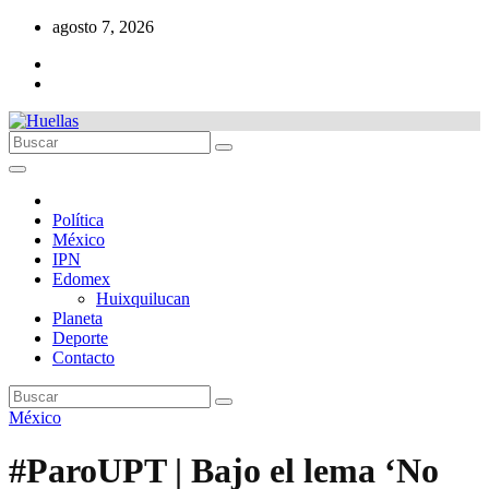
Ir
agosto 7, 2026
al
contenido
Política
México
IPN
Edomex
Huixquilucan
Planeta
Deporte
Contacto
México
#ParoUPT | Bajo el lema ‘No