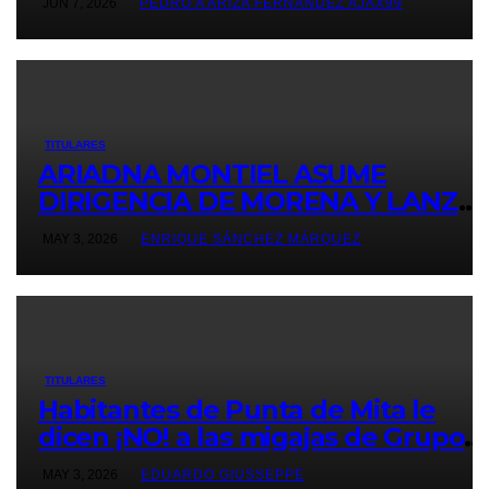
JUN 7, 2026
PEDRO A ARIZA FERNÁNDEZ AJAX99
TITULARES
ARIADNA MONTIEL ASUME
DIRIGENCIA DE MORENA Y LANZA
ULTIMÁTUM RUMBO AL 2027
MAY 3, 2026
ENRIQUE SÁNCHEZ MÁRQUEZ
TITULARES
Habitantes de Punta de Mita le
dicen ¡NO! a las migajas de Grupo
DINE. La empresa construye un
MAY 3, 2026
EDUARDO GIUSSEPPE