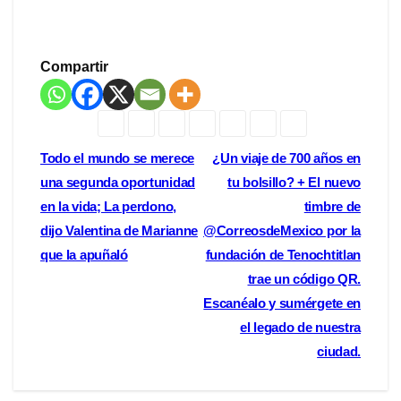
Compartir
Navegación
Todo el mundo se merece
¿Un viaje de 700 años en
una segunda oportunidad
tu bolsillo? + El nuevo
de
en la vida; La perdono,
timbre de
entradas
dijo Valentina de Marianne
@CorreosdeMexico por la
que la apuñaló
fundación de Tenochtitlan
trae un código QR.
Escanéalo y sumérgete en
el legado de nuestra
ciudad.