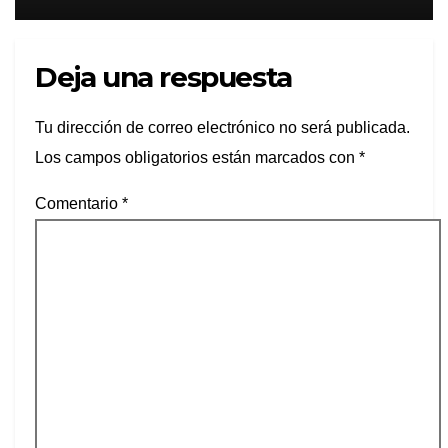
muro ilegal en Playa Las Cocinas,
destruyendo nidos de tortugas en
peligro de extinción
Deja una respuesta
Tu dirección de correo electrónico no será publicada.
Los campos obligatorios están marcados con
*
Comentario
*