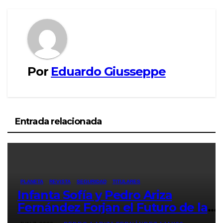
Por
Eduardo Giusseppe
Entrada relacionada
PLANETA
REVISTA
SEGURIDAD
TITULARES
Infanta Sofía y Pedro Ariza
Fernández Forjan el Futuro de la
Soberanía Real