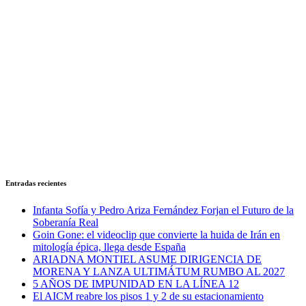
Entradas recientes
Infanta Sofía y Pedro Ariza Fernández Forjan el Futuro de la
Soberanía Real
Goin Gone: el videoclip que convierte la huida de Irán en
mitología épica, llega desde España
ARIADNA MONTIEL ASUME DIRIGENCIA DE
MORENA Y LANZA ULTIMÁTUM RUMBO AL 2027
5 AÑOS DE IMPUNIDAD EN LA LÍNEA 12
El AICM reabre los pisos 1 y 2 de su estacionamiento