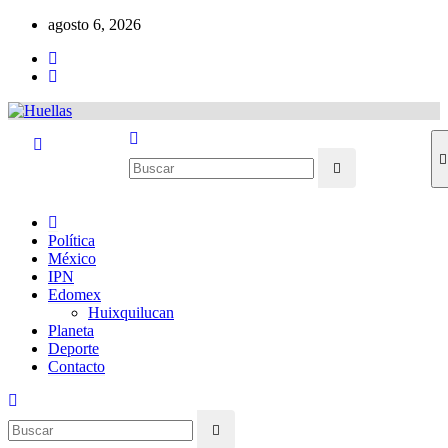
Ir
agosto 6, 2026
al
contenido
Política
México
IPN
Edomex
Huixquilucan
Planeta
Deporte
Contacto