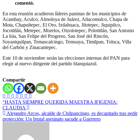
comentó.
En esta reunión acudieron líderes panistas de los municipios de
Acambay, Aculco, Almoloya de Juárez, Atlacomulco, Chapa de
Mota, Chapultepec, El Oro, Ixtlahuaca, Jilotepec, Jiquipilco,
Jocotitlán, Metepec, Morelos, Otzolotepec, Polotitlán, San Antonio
La Isla, San Felipe del Progreso, San José del Rincón,
Soyaniquilpan, Temascalcingo, Temoaya, Timilpan, Toluca, Villa
del Carbón y Zinacantepec.
Este 10 de noviembre serán las elecciones internas del PAN para
elegir al nuevo dirigente del partido blanquiazul.
Compartir
Navegación
“HASTA SIEMPRE QUERIDA MAESTRA IFIGENIA:
CLAUDIA
de
Alejandro Arcos, alcalde de Chilpancingo, es decapitado tras pedir
entradas
protección: Un brutal asesinato sacude a Guerrero