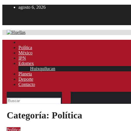
Ir
agosto 6, 2026
al
contenido
Política
México
IPN
Edomex
Huixquilucan
Planeta
Deporte
Contacto
Categoría:
Política
Política