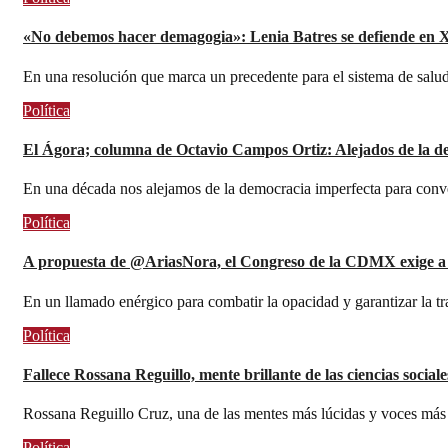
«No debemos hacer demagogia»: Lenia Batres se defiende en X d
En una resolución que marca un precedente para el sistema de salu
Política
El Ágora; columna de Octavio Campos Ortiz: Alejados de la d
En una década nos alejamos de la democracia imperfecta para conve
Política
A propuesta de @AriasNora, el Congreso de la CDMX exige a la
En un llamado enérgico para combatir la opacidad y garantizar la tra
Política
Fallece Rossana Reguillo, mente brillante de las ciencias socia
Rossana Reguillo Cruz, una de las mentes más lúcidas y voces más c
Política