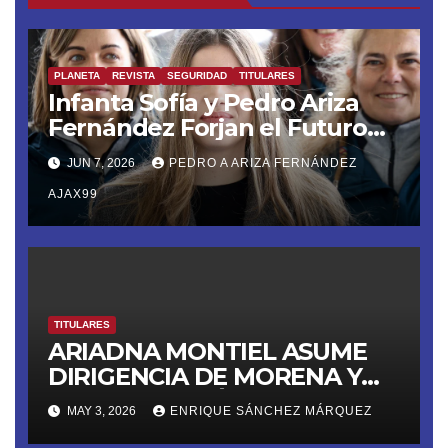
PLANETA
REVISTA
SEGURIDAD
TITULARES
Infanta Sofía y Pedro Ariza
Fernández Forjan el Futuro
de la Soberanía Real
JUN 7, 2026
PEDRO A ARIZA FERNÁNDEZ
AJAX99
TITULARES
ARIADNA MONTIEL ASUME
DIRIGENCIA DE MORENA Y
LANZA ULTIMÁTUM RUMBO
MAY 3, 2026
ENRIQUE SÁNCHEZ MÁRQUEZ
AL 2027