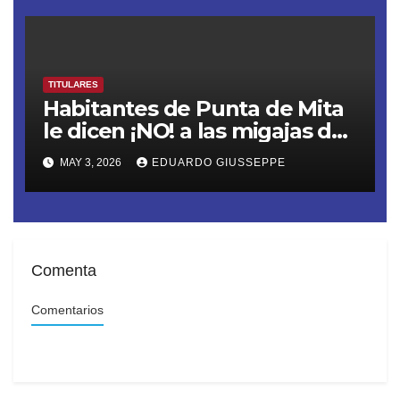
TITULARES
Habitantes de Punta de Mita
le dicen ¡NO! a las migajas de
Grupo DINE. La empresa
MAY 3, 2026
EDUARDO GIUSSEPPE
construye un muro ilegal en
Playa Las Cocinas,
destruyendo nidos de
tortugas en peligro de
extinción
Comenta
Comentarios