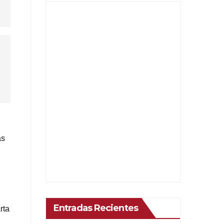
as
Entradas Recientes
rta