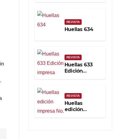
Real
REVISTA
Huellas 634
REVISTA
ón
Huellas 633
Edición
impresa
.
REVISTA
a
Huellas
edición
impresa No.
632. Febrero
2025