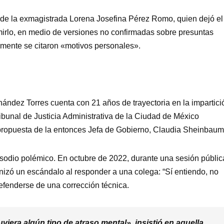
 de la exmagistrada Lorena Josefina Pérez Romo, quien dejó el
rlo, en medio de versiones no confirmadas sobre presuntas
almente se citaron «motivos personales».
ndez Torres cuenta con 21 años de trayectoria en la impartici
Tribunal de Justicia Administrativa de la Ciudad de México
propuesta de la entonces Jefa de Gobierno, Claudia Sheinbaum
isodio polémico. En octubre de 2022, durante una sesión públic
onizó un escándalo al responder a una colega: “Sí entiendo, no
defenderse de una corrección técnica.
viera algún tipo de atraso mental», insistió en aquella