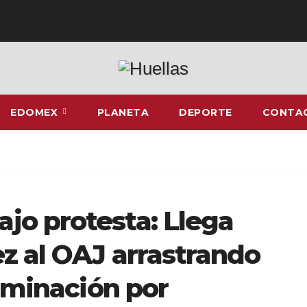
EDOMEX
PLANETA
DEPORTE
CONTA
o protesta: Llega
z al OAJ arrastrando
riminación por