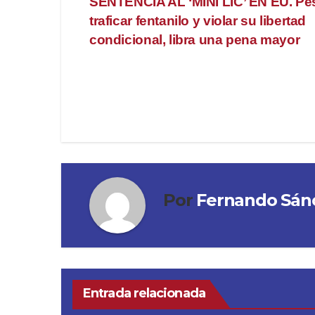
SENTENCIA AL ‘MINI LIC’ EN EU. Pe
de
traficar fentanilo y violar su libertad
entradas
condicional, libra una pena mayor
Por
Fernando Sán
Entrada relacionada