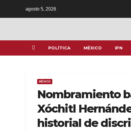
Ir
agosto 5, 2026
al
contenido
POLÍTICA
MÉXICO
IPN
MÉXICO
Nombramiento baj
Xóchitl Hernánde
historial de disc