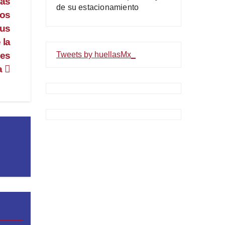
yas
de su estacionamiento
los
cus
 la
Tweets by huellasMx_
 es
a