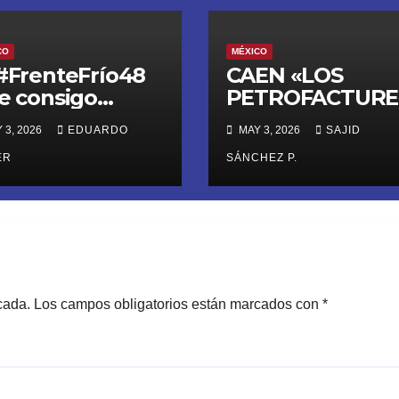
CO
MÉXICO
 #FrenteFrío48
CAEN «LOS
ae consigo
PETROFACTURE
rmentas
OS»: La red
 3, 2026
EDUARDO
MAY 3, 2026
SAJID
eras, granizo y
criminal que
esgo de
ER
lavaba dinero de
SÁNCHEZ P.
undaciones
huachicol con 4
empresas facha
cada.
Los campos obligatorios están marcados con
*