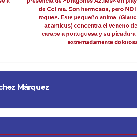
se a
presencia de «Dragones Azules» en pla
de Colima. Son hermosos, pero NO 
toques. Este pequeño animal (Glau
atlanticus) concentra el veneno de
carabela portuguesa y su picadura
extremadamente doloros
chez Márquez