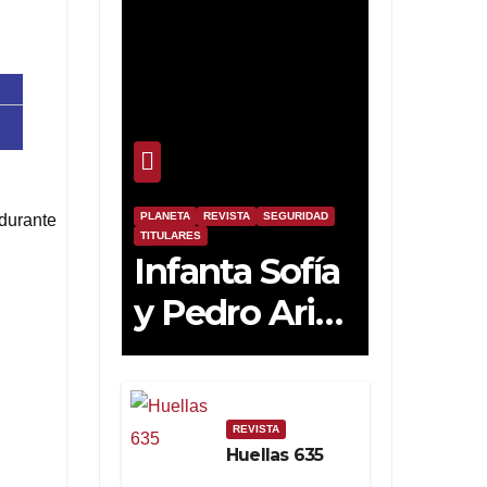
PLANETA
REVISTA
SEGURIDAD
 durante
TITULARES
Infanta Sofía
y Pedro Ariza
Fernández
Forjan el
Futuro de la
REVISTA
Huellas 635
Soberanía