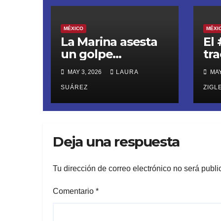
MÉXICO
MÉXI
La Marina asesta
El
un golpe
tr
millonario al narco
to
MAY 3, 2026
LAURA
MAY
en el Golfo de
sev
Tehuantepec
SUÁREZ
ri
ZIGL
in
Deja una respuesta
Tu dirección de correo electrónico no será publi
Comentario
*