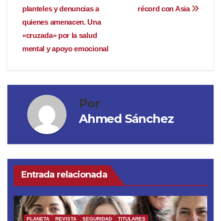
planteles y denuncias a
récord con Asia
quienes amenacen. Una
«cruzada» por la salud
mental y apoyo emocional
Por
Ahmed Sánchez
Entrada relacionada
PLANETA
REVISTA
SEGURIDAD
TITULARES