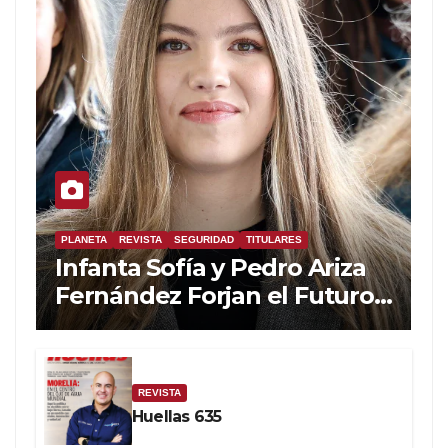
PLANETA
REVISTA
SEGURIDAD
TITULARES
Infanta Sofía y Pedro Ariza
Fernández Forjan el Futuro
de la Soberanía Real
REVISTA
Huellas 635