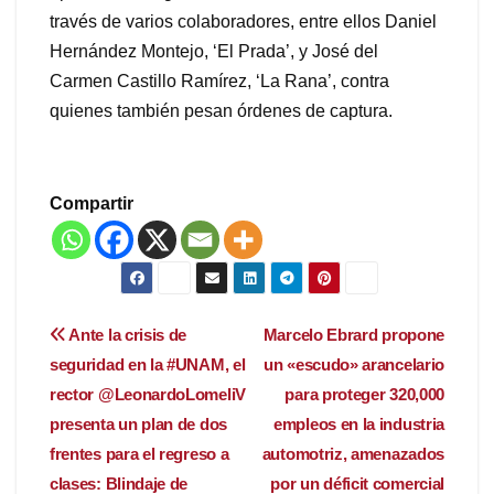
través de varios colaboradores, entre ellos Daniel
Hernández Montejo, ‘El Prada’, y José del
Carmen Castillo Ramírez, ‘La Rana’, contra
quienes también pesan órdenes de captura.
Compartir
Navegación
Ante la crisis de
Marcelo Ebrard propone
seguridad en la #UNAM, el
un «escudo» arancelario
de
rector @LeonardoLomeliV
para proteger 320,000
entradas
presenta un plan de dos
empleos en la industria
frentes para el regreso a
automotriz, amenazados
clases: Blindaje de
por un déficit comercial