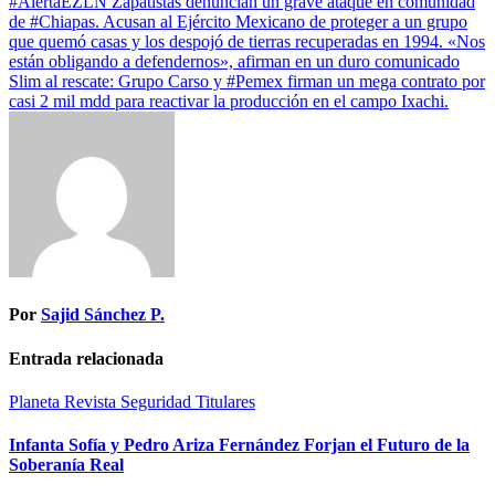
#AlertaEZLN Zapatistas denuncian un grave ataque en comunidad
de #Chiapas. Acusan al Ejército Mexicano de proteger a un grupo
que quemó casas y los despojó de tierras recuperadas en 1994. «Nos
están obligando a defendernos», afirman en un duro comunicado
Slim al rescate: Grupo Carso y #Pemex firman un mega contrato por
casi 2 mil mdd para reactivar la producción en el campo Ixachi.
Por
Sajid Sánchez P.
Entrada relacionada
Planeta
Revista
Seguridad
Titulares
Infanta Sofía y Pedro Ariza Fernández Forjan el Futuro de la
Soberanía Real