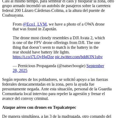
Casi al mismo tiempo, para sembrar el caos y bloquear la zona, otro
grupo armado incendió un autobús de pasajeros sobre la carretera
federal 200 Lázaro Cárdenas-Colima, a la altura del puente de
Coahuayana.
From
@Eco1_LVM
, we have a photo of a OWA drone
that was found in Zapotán.
The drone most closely resembles a DJI Avata 2, which
is one of the FPV drone offerings from DJI. The one
thing that doesn’t seem to match is the battery in the
rear should have battery life lights.
https://t.co/i7LQyHgDze
pic.twitter.com/bdd63N1ubv
— Pernicious Propaganda (@natsecboogie)
September
28, 2025
Según reportes de los pobladores, se solicitó apoyo a las fuerzas
federales destacamentadas en la zona, pero la ayuda fue
presuntamente negada. Ante esta situación, personal de la Guardia
Comunitaria local intervino para repeler la agresión y frenar el
avance del convoy criminal.
Ataque aéreo con drones en Tepalcatepec
De manera simultánea, a las 3 de la madrugada, otro comando del