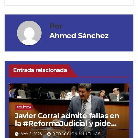
Por
Ahmed Sánchez
Entrada relacionada
POLÍTICA
Javier Corral admite fallas en
la #ReformaJudicial y pide
frenar elecciones hasta 2028
MAY 3, 2026
REDACCIÓN / HUELLAS