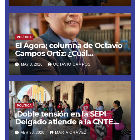
POLÍTICA
El Ágora; columna de Octavio
Campos Ortiz: ¿Cuál
soberanía?
MAY 3, 2026
OCTAVIO CAMPOS
POLÍTICA
¡Doble tensión en la SEP!
Delgado atiende a la CNTE
previo a la megamarcha y
ABR 30, 2026
MARÍA CHÁVEZ
evalúa recortar el ciclo