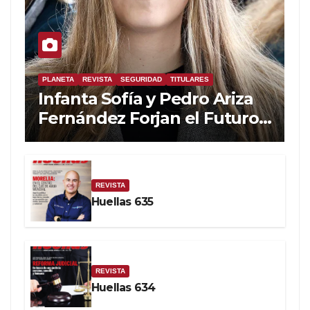
PLANETA
REVISTA
SEGURIDAD
TITULARES
Infanta Sofía y Pedro Ariza
Fernández Forjan el Futuro
de la Soberanía Real
REVISTA
Huellas 635
REVISTA
Huellas 634