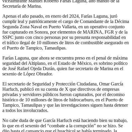
vicealmirante Manuel Roberto Farías Laguna, alto mando de la
Secretaría de Marina.
Apenas el año pasado, en enero del 2024, Farías Laguna, juró
cumplir leal y patrióticamente el cargo de Comandante de la Décima
Segunda Zona Naval en Puerto Vallarta, en un operativo conjunto
fue capturado en Sonora, por elementos de MARINA, FGR y de la
SSPC junto con cinco personas por su presunta responsabilidad en
el tráfico ilegal de 10 millones de litros de combustible asegurado en
el Puerto de Tampico, Tamaulipas.
Farías Laguna, que ahora se encuentra preso en el penal de máxima
seguridad del Altiplano, en el Estado de México, es sobrino político
de José Rafael Ojeda Durán, quien fue secretario de Marina en el
sexenio de López Obrador.
El secretario de Seguridad y Protección Ciudadana, Omar García
Harfuch, publicó en su cuenta de X que directivos de empresas
privadas y servidores públicos fueron capturados, por el decomiso
histórico de 10 millones de litros de hidrocarburo, en el Puerto de
Tampico, Tamaulipas y que las investigaciones siguen hasta detener
a todos los involucrados.
No cabe duda de que García Harfuch está haciendo bien su trabajo,
lo que en el sexenio del “combate a la corrupción” no se hizo. Se
dijo hasta el cansancio que el huachicol se había terminado, la