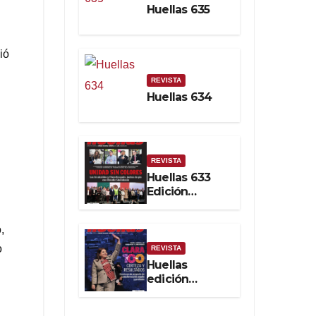
Huellas 635
Soberanía
Real
ió
REVISTA
Huellas 634
REVISTA
Huellas 633
Edición
impresa
,
o
REVISTA
Huellas
edición
impresa No.
632. Febrero