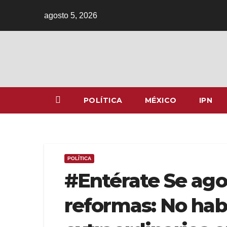
Ir
agosto 5, 2026
al
contenido
POLÍTICA
MÉXICO
IPN
POLÍTICA
#Entérate Se ago
reformas: No hab