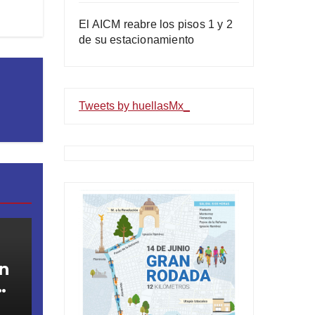
El AICM reabre los pisos 1 y 2
de su estacionamiento
Tweets by huellasMx_
en
TE