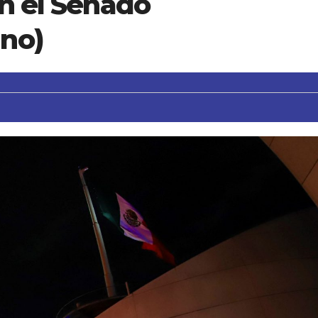
en el Senado
no)