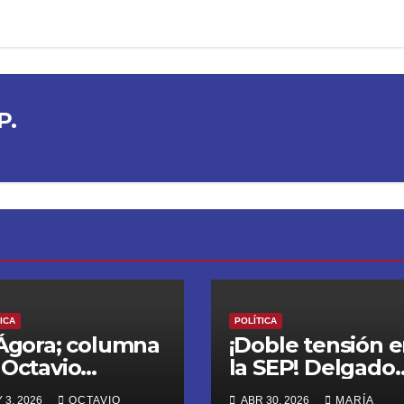
P.
ICA
POLÍTICA
 Ágora; columna
¡Doble tensión 
 Octavio
la SEP! Delgado
mpos Ortiz:
atiende a la CN
 3, 2026
OCTAVIO
ABR 30, 2026
MARÍA