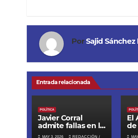
Por
Sajid Sánchez 
Entrada relacionada
POLÍTICA
POLÍT
Javier Corral
El
admite fallas en la
de
#ReformaJudicial
Ca
MAY 3, 2026
REDACCIÓN /
MAY