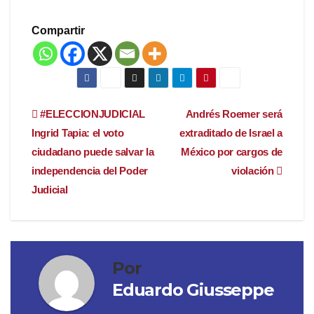
Compartir
Navegación
#ELECCIONJUDICIAL
Andrés Roemer será
Ingrid Tapia: el voto
extraditado de Israel a
de
ciudadano puede salvar la
México por cargos de
entradas
independencia del Poder
violación
Judicial
Por
Eduardo Giusseppe