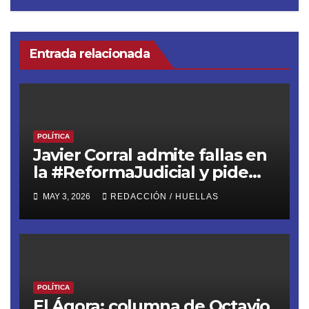
Entrada relacionada
POLÍTICA
Javier Corral admite fallas en
la #ReformaJudicial y pide
frenar elecciones hasta 2028
MAY 3, 2026
REDACCIÓN / HUELLAS
POLÍTICA
El Ágora; columna de Octavio