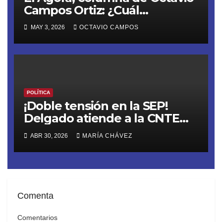
Campos Ortiz: ¿Cuál
soberanía?
MAY 3, 2026
OCTAVIO CAMPOS
POLÍTICA
¡Doble tensión en la SEP!
Delgado atiende a la CNTE
previo a la megamarcha y
ABR 30, 2026
MARÍA CHÁVEZ
evalúa recortar el ciclo
escolar
Comenta
Comentarios