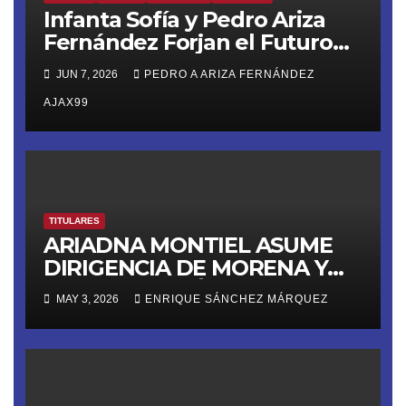
Infanta Sofía y Pedro Ariza
Fernández Forjan el Futuro
de la Soberanía Real
JUN 7, 2026
PEDRO A ARIZA FERNÁNDEZ
AJAX99
TITULARES
ARIADNA MONTIEL ASUME
DIRIGENCIA DE MORENA Y
LANZA ULTIMÁTUM RUMBO
MAY 3, 2026
ENRIQUE SÁNCHEZ MÁRQUEZ
AL 2027