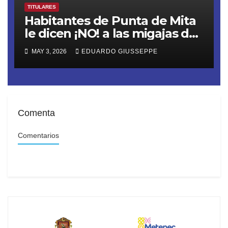
TITULARES
Habitantes de Punta de Mita
le dicen ¡NO! a las migajas de
Grupo DINE. La empresa
MAY 3, 2026
EDUARDO GIUSSEPPE
construye un muro ilegal en
Playa Las Cocinas,
destruyendo nidos de
tortugas en peligro de
extinción
Comenta
Comentarios