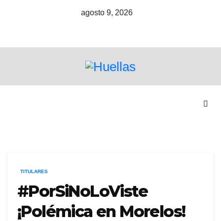
Ir
agosto 9, 2026
al
contenido
TITULARES
#PorSiNoLoViste
¡Polémica en Morelos!