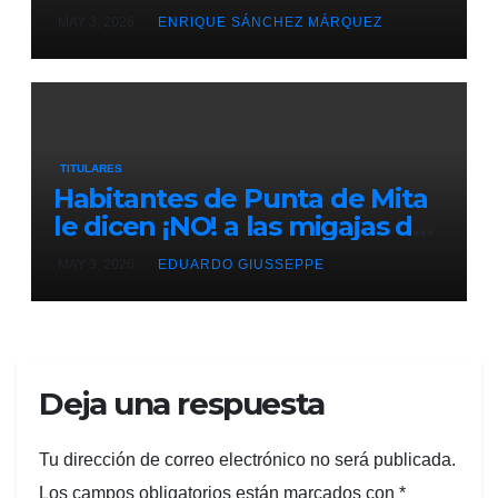
LANZA ULTIMÁTUM RUMBO
MAY 3, 2026
ENRIQUE SÁNCHEZ MÁRQUEZ
AL 2027
TITULARES
Habitantes de Punta de Mita
le dicen ¡NO! a las migajas de
Grupo DINE. La empresa
MAY 3, 2026
EDUARDO GIUSSEPPE
construye un muro ilegal en
Playa Las Cocinas,
destruyendo nidos de
tortugas en peligro de
extinción
Deja una respuesta
Tu dirección de correo electrónico no será publicada.
Los campos obligatorios están marcados con
*