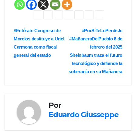
Navegación
#Entérate Congreso de
#PorSiTeLoPerdiste
Morelos destituye a Uriel
#MañaneraDelPueblo 6 de
de
Carmona como fiscal
febrero del 2025
entradas
general del estado
Sheinbaum traza el futuro
tecnológico y defiende la
soberanía en su Mañanera
Por
Eduardo Giusseppe