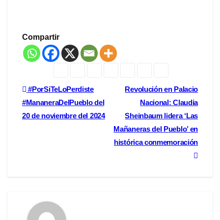
Compartir
Navegación
#PorSiTeLoPerdiste
Revolución en Palacio
#MananeraDelPueblo del
Nacional: Claudia
de
20 de noviembre del 2024
Sheinbaum lidera ‘Las
entradas
Mañaneras del Pueblo’ en
histórica conmemoración