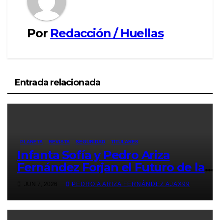
Por
Redacción / Huellas
Entrada relacionada
PLANETA
REVISTA
SEGURIDAD
TITULARES
Infanta Sofía y Pedro Ariza
Fernández Forjan el Futuro de la
Soberanía Real
JUN 7, 2026
PEDRO A ARIZA FERNÁNDEZ AJAX99