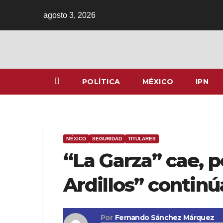
Ir
agosto 3, 2026
al
contenido
POLÍTICA
MÉXICO
IPN
MÉXICO
SEGURIDAD
TITULARES
“La Garza” cae, p
Ardillos” contin
Por
Fernando Sánchez Márquez