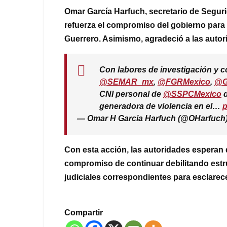
Omar García Harfuch, secretario de Segur
refuerza el compromiso del gobierno para d
Guerrero. Asimismo, agradeció a las autor
Con labores de investigación y 
@SEMAR_mx
,
@FGRMexico
,
@G
CNI personal de
@SSPCMexico
d
generadora de violencia en el…
p
— Omar H Garcia Harfuch (@OHarfuch
Con esta acción, las autoridades esperan d
compromiso de continuar debilitando estru
judiciales correspondientes para esclarece
Compartir