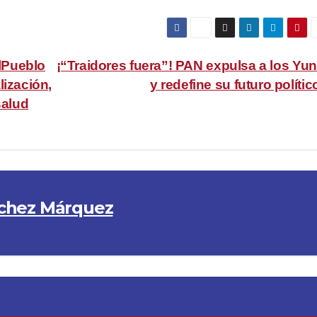
lPueblo
¡“Traidores fuera”! PAN expulsa a los Yu
lización,
y redefine su futuro políti
salud
chez Márquez