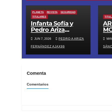
PLANETA
REVISTA
SEGURIDAD
TITULARES
TITU
Infanta Sofía y
AR
Pedro Ariza
MO
Fernández Forjan
DI
JUN 7, 2026
PEDRO A ARIZA
MAY
el Futuro de la
MO
Soberanía Real
FERNÁNDEZ AJAX99
UL
SÁN
RU
Comenta
Comentarios