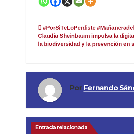
Navegación
#PorSiTeLoPerdiste #Mañanerade
Claudia Sheinbaum impulsa la digita
de
la biodiversidad y la prevención en 
entradas
Por
Fernando Sán
Entrada relacionada