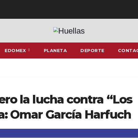
EDOMEX
PLANETA
DEPORTE
CONTA
ero la lucha contra “Los
úa: Omar García Harfuch