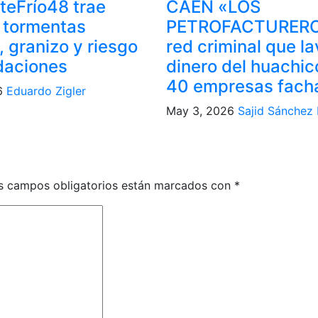
nteFrío48 trae
CAEN «LOS
 tormentas
PETROFACTURERO
 granizo y riesgo
red criminal que l
daciones
dinero del huachic
40 empresas fach
26
Eduardo Zigler
May 3, 2026
Sajid Sánchez 
s campos obligatorios están marcados con
*