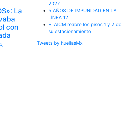
2027
S»: La
5 AÑOS DE IMPUNIDAD EN LA
LÍNEA 12
avaba
El AICM reabre los pisos 1 y 2 de
ol con
su estacionamiento
ada
Tweets by huellasMx_
P.