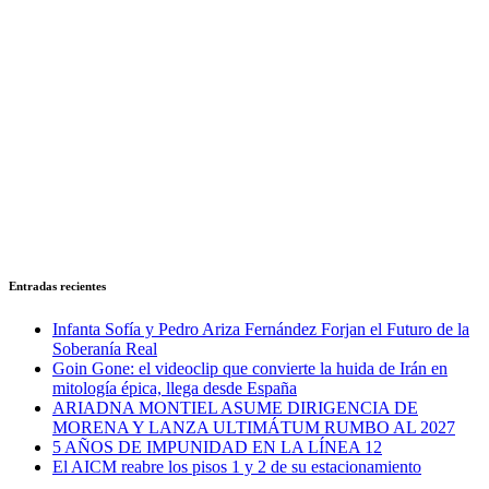
Entradas recientes
Infanta Sofía y Pedro Ariza Fernández Forjan el Futuro de la
Soberanía Real
Goin Gone: el videoclip que convierte la huida de Irán en
mitología épica, llega desde España
ARIADNA MONTIEL ASUME DIRIGENCIA DE
MORENA Y LANZA ULTIMÁTUM RUMBO AL 2027
5 AÑOS DE IMPUNIDAD EN LA LÍNEA 12
El AICM reabre los pisos 1 y 2 de su estacionamiento