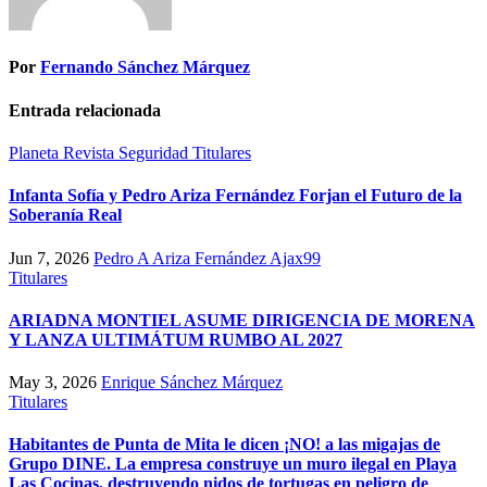
Por
Fernando Sánchez Márquez
Entrada relacionada
Planeta
Revista
Seguridad
Titulares
Infanta Sofía y Pedro Ariza Fernández Forjan el Futuro de la
Soberanía Real
Jun 7, 2026
Pedro A Ariza Fernández Ajax99
Titulares
ARIADNA MONTIEL ASUME DIRIGENCIA DE MORENA
Y LANZA ULTIMÁTUM RUMBO AL 2027
May 3, 2026
Enrique Sánchez Márquez
Titulares
Habitantes de Punta de Mita le dicen ¡NO! a las migajas de
Grupo DINE. La empresa construye un muro ilegal en Playa
Las Cocinas, destruyendo nidos de tortugas en peligro de