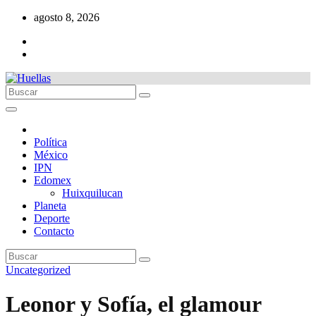
Ir
agosto 8, 2026
al
contenido
Política
México
IPN
Edomex
Huixquilucan
Planeta
Deporte
Contacto
Uncategorized
Leonor y Sofía, el glamour