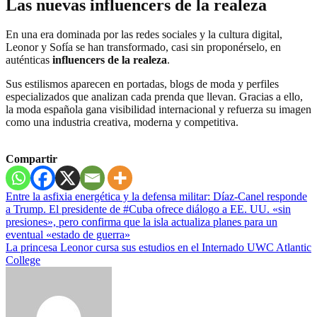
Las nuevas influencers de la realeza
En una era dominada por las redes sociales y la cultura digital,
Leonor y Sofía se han transformado, casi sin proponérselo, en
auténticas
influencers de la realeza
.
Sus estilismos aparecen en portadas, blogs de moda y perfiles
especializados que analizan cada prenda que llevan. Gracias a ello,
la moda española gana visibilidad internacional y refuerza su imagen
como una industria creativa, moderna y competitiva.
Compartir
Navegación
Entre la asfixia energética y la defensa militar: Díaz-Canel responde
a Trump. El presidente de #Cuba ofrece diálogo a EE. UU. «sin
de
presiones», pero confirma que la isla actualiza planes para un
entradas
eventual «estado de guerra»
La princesa Leonor cursa sus estudios en el Internado UWC Atlantic
College