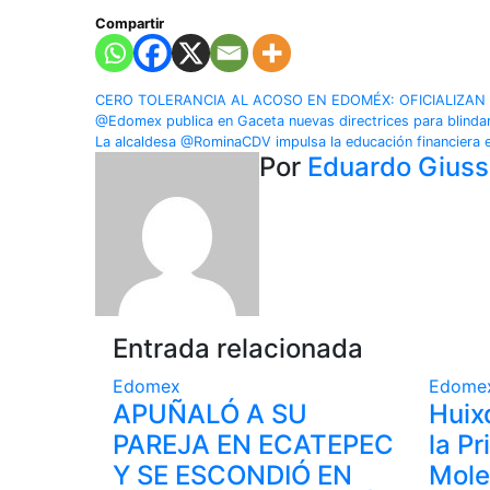
Compartir
Navegación
CERO TOLERANCIA AL ACOSO EN EDOMÉX: OFICIALIZAN 
@Edomex publica en Gaceta nuevas directrices para blindar 
de
La alcaldesa @RominaCDV impulsa la educación financiera 
Por
Eduardo Gius
entradas
Entrada relacionada
Edomex
Edome
APUÑALÓ A SU
Huix
PAREJA EN ECATEPEC
la Pr
Y SE ESCONDIÓ EN
Mole