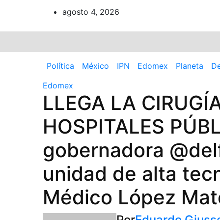
Ir
agosto 4, 2026
al
contenido
Política
México
IPN
Edomex
Planeta
De
Edomex
LLEGA LA CIRUGÍ
HOSPITALES PÚBL
gobernadora @del
unidad de alta tec
Médico López Mat
Por
Eduardo Giuss