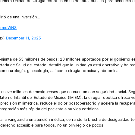
imera Unidad de Cirugía Robótica en un hospital público para beneficio d
irió de una inversión…
VyrmdWNS
ex)
December 11, 2025
conjunta de 53 millones de pesos: 28 millones aportados por el gobierno es
aria de Salud del estado, detalló que la unidad ya está operativa y ha re
como urología, ginecología, así como cirugía torácica y abdominal.
de nueve millones de mexiquenses que no cuentan con seguridad social. Se
aterno Infantil del Estado de México (IMIEM), la cirugía robótica ofrece v
precisión milimétrica, reduce el dolor postoperatorio y acelera la recupera
ntegración más rápida del paciente a su vida cotidiana.
 a la vanguardia en atención médica, cerrando la brecha de desigualdad t
n derecho accesible para todos, no un privilegio de pocos.