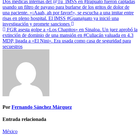
Navegación
Dos médicas internas del @Tu_IMSS en #Irapuato fueron captadas
usando un filtro de payaso para burlarse de los gritos de dolor de
de
una paciente. «¡Aaah, ah por favor!», se escucha a una imitar entre
entradas
risas en pleno hospital. El IMSS #Guanajuato ya inició una
investigación y promete sanciones
FGR asesta golpe a «Los Chapitos» en Sinaloa. Un juez aprobó la
extinción de dominio de una mansión en #Culiacán valuada en 4.3
MDP, ligada a «El Nini». Era usada como casa de seguridad para
secuestros
Por
Fernando Sánchez Márquez
Entrada relacionada
México