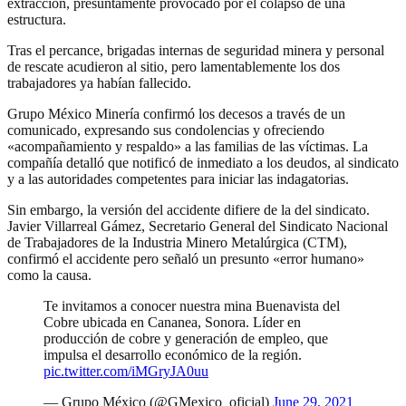
extracción, presuntamente provocado por el colapso de una
estructura.
Tras el percance, brigadas internas de seguridad minera y personal
de rescate acudieron al sitio, pero lamentablemente los dos
trabajadores ya habían fallecido.
Grupo México Minería confirmó los decesos a través de un
comunicado, expresando sus condolencias y ofreciendo
«acompañamiento y respaldo» a las familias de las víctimas. La
compañía detalló que notificó de inmediato a los deudos, al sindicato
y a las autoridades competentes para iniciar las indagatorias.
Sin embargo, la versión del accidente difiere de la del sindicato.
Javier Villarreal Gámez, Secretario General del Sindicato Nacional
de Trabajadores de la Industria Minero Metalúrgica (CTM),
confirmó el accidente pero señaló un presunto «error humano»
como la causa.
Te invitamos a conocer nuestra mina Buenavista del
Cobre ubicada en Cananea, Sonora. Líder en
producción de cobre y generación de empleo, que
impulsa el desarrollo económico de la región.
pic.twitter.com/iMGryJA0uu
— Grupo México (@GMexico_oficial)
June 29, 2021