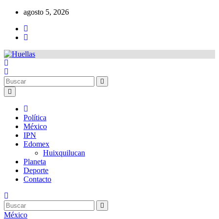
Ir
agosto 5, 2026
al
contenido
Política
México
IPN
Edomex
Huixquilucan
Planeta
Deporte
Contacto
México