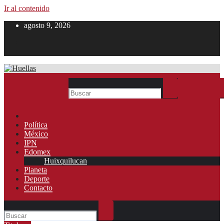
Ir al contenido
agosto 9, 2026
Política
México
IPN
Edomex
Huixquilucan
Planeta
Deporte
Contacto