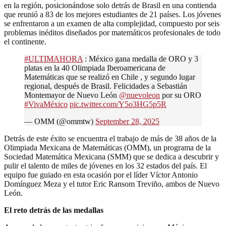
en la región, posicionándose solo detrás de Brasil en una contienda
que reunió a 83 de los mejores estudiantes de 21 países. Los jóvenes
se enfrentaron a un examen de alta complejidad, compuesto por seis
problemas inéditos diseñados por matemáticos profesionales de todo
el continente.
#ULTIMAHORA
: México gana medalla de ORO y 3
platas en la 40 Olimpiada Iberoamericana de
Matemáticas que se realizó en Chile , y segundo lugar
regional, después de Brasil. Felicidades a Sebastián
Montemayor de Nuevo León
@nuevoleon
por su ORO
#VivaMéxico
pic.twitter.com/Y5o3HG5p5R
— OMM (@ommtw)
September 28, 2025
Detrás de este éxito se encuentra el trabajo de más de 38 años de la
Olimpiada Mexicana de Matemáticas (OMM), un programa de la
Sociedad Matemática Mexicana (SMM) que se dedica a descubrir y
pulir el talento de miles de jóvenes en los 32 estados del país. El
equipo fue guiado en esta ocasión por el líder Víctor Antonio
Domínguez Meza y el tutor Eric Ransom Treviño, ambos de Nuevo
León.
El reto detrás de las medallas