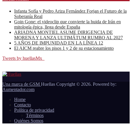
Infanta Sofía y Pedro Ariza Fernández Forjan el Futuro de la
Soberanía Real
Goin Gone: el videoclip que convierte la huida de Irán en
mitología épica, llega desde España
ARIADNA MONTIEL ASUME DIRIGENCIA DE
MORENA Y LANZA ULTIMÁTUM RUMBO AL 2027
5 AÑOS DE IMPUNIDAD EN LA LÍNEA 12
El AICM reabre los pisos 1 y 2 de su estacionamiento
Tweets by huellasMx_
Una marca de GSM
Huellas Copyright © 2026. Powered by:
Aumentador.com
Home
Contacto
Política de privacidad
Términos
Quiénes Somos