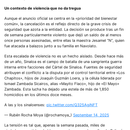
Un contexto de violencia que no da tregua
Aunque el anuncio oficial se centra en la «prioridad del bienestar
común», la cancelación es el reflejo directo de la grave crisis de
seguridad que azota a la entidad. La decisión se produce tras un fin
de semana particularmente violento que dejó un saldo de al menos
once personas asesinadas, entre ellas la maestra Jesamel “N”, quien
fue atacada a balazos junto a su familia en Navolato.
Esta escalada de violencia no es un hecho aislado. Desde hace más
de un año, Sinaloa es el campo de batalla de una sangrienta guerra
interna entre facciones del Cártel de Sinaloa. Fuentes de seguridad
atribuyen el conflicto a la disputa por el control territorial entre «Los
Chapitos», hijos de Joaquín Guzmán Loera, y la célula liderada por
Ismael Zambada Sicairos, alias «Mayito Flaco», hijo de «El Mayo»
Zambada. Esta lucha ha dejado una estela de más de 1,850
homicidios en los últimos doce meses.
A las y los sinaloenses:
pic.twitter.com/Q325AgjNFT
— Rubén Rocha Moya (@rochamoya_)
September 14, 2025
La tensión es tal que, apenas la semana pasada, miles de