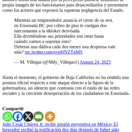
propia imagen de los funcionarios para desacreditarlos y presentarse
como los actores que exponen la supuesta negligencia del Estado.
Mientras un emprendedor anuncia el cierre de su rest.
en Ensenada BC por cobro de piso le cuelgan dos
narcomantas a la tiktoker desvisada
Ella divirtiéndose sus prioridades son otras hasta
cuándo vamos a soportar esto?
Deberas una dádiva cada dos meses una despensa vale
más?
pic.twitter.com/gvpHNZTgMS
— M. Villegas (@Mily_Villegas1)
August 24, 2025
Hasta el momento, el gobierno de Baja California no ha emitido una
postura oficial respecto a este ataque directo a la figura de la
gobernadora, un silencio que contrasta con el ruido de las redes
sociales y la creciente desesperación de los ciudadanos en Ensenada.
Compartir
Navegación
Julio Cesár Chávez Jr. recibe prisión preventiva en México; El
boxeador recibió la notificación dos días después de haber sido