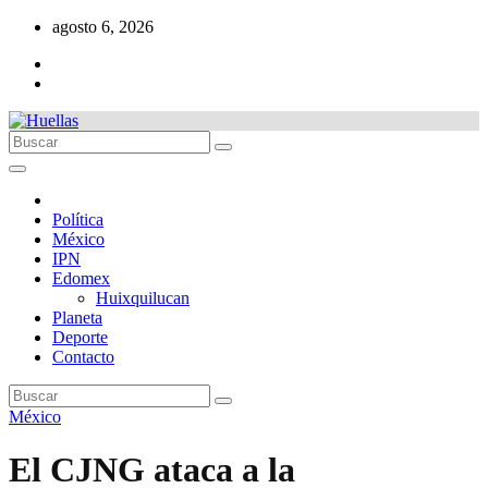
Ir
agosto 6, 2026
al
contenido
Política
México
IPN
Edomex
Huixquilucan
Planeta
Deporte
Contacto
México
El CJNG ataca a la