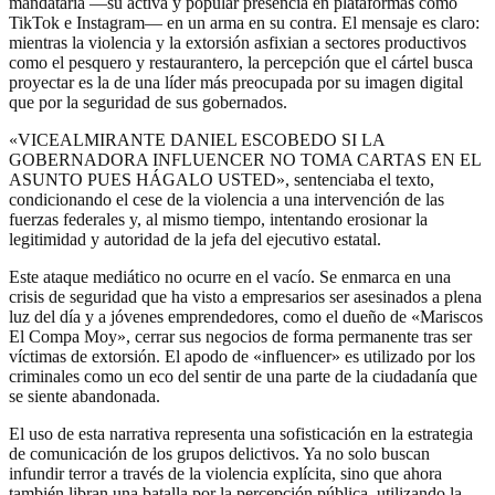
mandataria —su activa y popular presencia en plataformas como
TikTok e Instagram— en un arma en su contra. El mensaje es claro:
mientras la violencia y la extorsión asfixian a sectores productivos
como el pesquero y restaurantero, la percepción que el cártel busca
proyectar es la de una líder más preocupada por su imagen digital
que por la seguridad de sus gobernados.
«VICEALMIRANTE DANIEL ESCOBEDO SI LA
GOBERNADORA INFLUENCER NO TOMA CARTAS EN EL
ASUNTO PUES HÁGALO USTED», sentenciaba el texto,
condicionando el cese de la violencia a una intervención de las
fuerzas federales y, al mismo tiempo, intentando erosionar la
legitimidad y autoridad de la jefa del ejecutivo estatal.
Este ataque mediático no ocurre en el vacío. Se enmarca en una
crisis de seguridad que ha visto a empresarios ser asesinados a plena
luz del día y a jóvenes emprendedores, como el dueño de «Mariscos
El Compa Moy», cerrar sus negocios de forma permanente tras ser
víctimas de extorsión. El apodo de «influencer» es utilizado por los
criminales como un eco del sentir de una parte de la ciudadanía que
se siente abandonada.
El uso de esta narrativa representa una sofisticación en la estrategia
de comunicación de los grupos delictivos. Ya no solo buscan
infundir terror a través de la violencia explícita, sino que ahora
también libran una batalla por la percepción pública, utilizando la