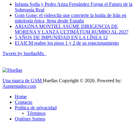
Infanta Sofía y Pedro Ariza Fernández Forjan el Futuro de la
Soberanía Real
Goin Gone: el videoclip que convierte la huida de Irán en
mitología épica, llega desde España
ARIADNA MONTIEL ASUME DIRIGENCIA DE
MORENA Y LANZA ULTIMÁTUM RUMBO AL 2027
5 AÑOS DE IMPUNIDAD EN LA LÍNEA 12
El AICM reabre los pisos 1 y 2 de su estacionamiento
Tweets by huellasMx_
Una marca de GSM
Huellas Copyright © 2026. Powered by:
Aumentador.com
Home
Contacto
Política de privacidad
Términos
Quiénes Somos