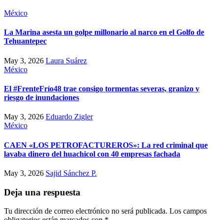
México
La Marina asesta un golpe millonario al narco en el Golfo de
Tehuantepec
May 3, 2026
Laura Suárez
México
El #FrenteFrío48 trae consigo tormentas severas, granizo y
riesgo de inundaciones
May 3, 2026
Eduardo Zigler
México
CAEN «LOS PETROFACTUREROS»: La red criminal que
lavaba dinero del huachicol con 40 empresas fachada
May 3, 2026
Sajid Sánchez P.
Deja una respuesta
Tu dirección de correo electrónico no será publicada.
Los campos
obligatorios están marcados con
*