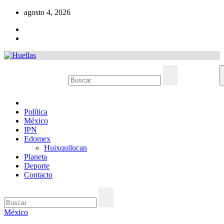
Ir
agosto 4, 2026
al
contenido
Política
México
IPN
Edomex
Huixquilucan
Planeta
Deporte
Contacto
México