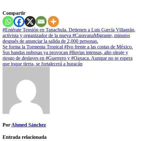
Compartir
Navegación
#Entérate Tensión en Tapachula. Detienen a Luis García Villagrán,
activista y organizador de la nueva #CaravanaMigrante, minutos
de
después de anunciar la salida de 2,000 personas.
entradas
Se forma la Tormenta Tropical #Ivo frente a las costas de México.
Sus bandas nubosas ya provocan #lluvias intensas, alto oleaje y
riesgo de deslaves en #Guerrero y #Oaxaca. Aunque no se espera
que toque tierra, se fortalecerá a huracán
Por
Ahmed Sánchez
Entrada relacionada