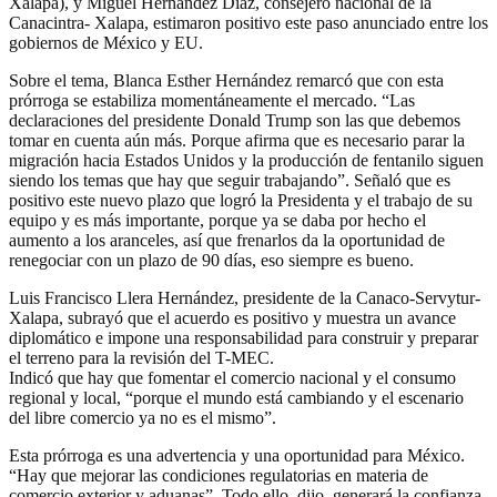
Xalapa), y Miguel Hernández Díaz, consejero nacional de la
Canacintra- Xalapa, estimaron positivo este paso anunciado entre los
gobiernos de México y EU.
Sobre el tema, Blanca Esther Hernández remarcó que con esta
prórroga se estabiliza momentáneamente el mercado. “Las
declaraciones del presidente Donald Trump son las que debemos
tomar en cuenta aún más. Porque afirma que es necesario parar la
migración hacia Estados Unidos y la producción de fentanilo siguen
siendo los temas que hay que seguir trabajando”. Señaló que es
positivo este nuevo plazo que logró la Presidenta y el trabajo de su
equipo y es más importante, porque ya se daba por hecho el
aumento a los aranceles, así que frenarlos da la oportunidad de
renegociar con un plazo de 90 días, eso siempre es bueno.
Luis Francisco Llera Hernández, presidente de la Canaco-Servytur-
Xalapa, subrayó que el acuerdo es positivo y muestra un avance
diplomático e impone una responsabilidad para construir y preparar
el terreno para la revisión del T-MEC.
Indicó que hay que fomentar el comercio nacional y el consumo
regional y local, “porque el mundo está cambiando y el escenario
del libre comercio ya no es el mismo”.
Esta prórroga es una advertencia y una oportunidad para México.
“Hay que mejorar las condiciones regulatorias en materia de
comercio exterior y aduanas”. Todo ello, dijo, generará la confianza