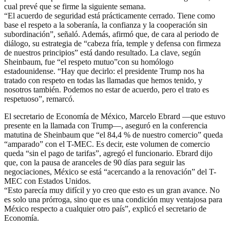
cual prevé que se firme la siguiente semana.
“El acuerdo de seguridad está prácticamente cerrado. Tiene como
base el respeto a la soberanía, la confianza y la cooperación sin
subordinación”, señaló. Además, afirmó que, de cara al periodo de
diálogo, su estrategia de “cabeza fría, temple y defensa con firmeza
de nuestros principios” está dando resultado. La clave, según
Sheinbaum, fue “el respeto mutuo”con su homólogo
estadounidense. “Hay que decirlo: el presidente Trump nos ha
tratado con respeto en todas las llamadas que hemos tenido, y
nosotros también. Podemos no estar de acuerdo, pero el trato es
respetuoso”, remarcó.
El secretario de Economía de México, Marcelo Ebrard —que estuvo
presente en la llamada con Trump—, aseguró en la conferencia
matutina de Sheinbaum que “el 84,4 % de nuestro comercio” queda
“amparado” con el T-MEC. Es decir, este volumen de comercio
queda “sin el pago de tarifas”, agregó el funcionario. Ebrard dijo
que, con la pausa de aranceles de 90 días para seguir las
negociaciones, México se está “acercando a la renovación” del T-
MEC con Estados Unidos.
“Esto parecía muy difícil y yo creo que esto es un gran avance. No
es solo una prórroga, sino que es una condición muy ventajosa para
México respecto a cualquier otro país”, explicó el secretario de
Economía.