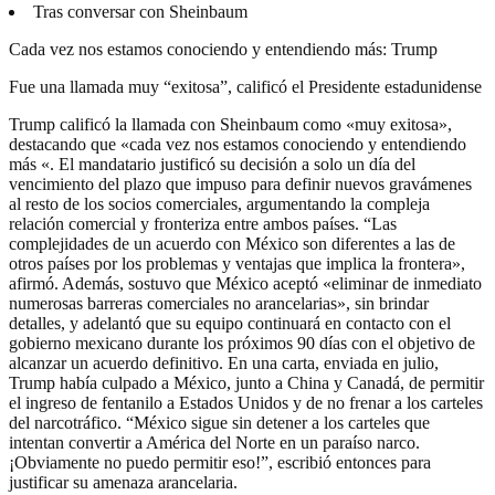
Tras conversar con Sheinbaum
Cada vez nos estamos conociendo y entendiendo más: Trump
Fue una llamada muy “exitosa”, calificó el Presidente estadunidense
Trump calificó la llamada con Sheinbaum como «muy exitosa»,
destacando que «cada vez nos estamos conociendo y entendiendo
más «. El mandatario justificó su decisión a solo un día del
vencimiento del plazo que impuso para definir nuevos gravámenes
al resto de los socios comerciales, argumentando la compleja
relación comercial y fronteriza entre ambos países. “Las
complejidades de un acuerdo con México son diferentes a las de
otros países por los problemas y ventajas que implica la frontera»,
afirmó. Además, sostuvo que México aceptó «eliminar de inmediato
numerosas barreras comerciales no arancelarias», sin brindar
detalles, y adelantó que su equipo continuará en contacto con el
gobierno mexicano durante los próximos 90 días con el objetivo de
alcanzar un acuerdo definitivo. En una carta, enviada en julio,
Trump había culpado a México, junto a China y Canadá, de permitir
el ingreso de fentanilo a Estados Unidos y de no frenar a los carteles
del narcotráfico. “México sigue sin detener a los carteles que
intentan convertir a América del Norte en un paraíso narco.
¡Obviamente no puedo permitir eso!”, escribió entonces para
justificar su amenaza arancelaria.