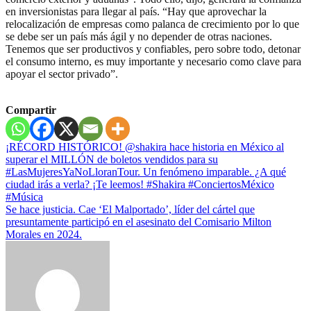
en inversionistas para llegar al país. “Hay que aprovechar la
relocalización de empresas como palanca de crecimiento por lo que
se debe ser un país más ágil y no depender de otras naciones.
Tenemos que ser productivos y confiables, pero sobre todo, detonar
el consumo interno, es muy importante y necesario como clave para
apoyar el sector privado”.
Compartir
Navegación
¡RÉCORD HISTÓRICO! @shakira hace historia en México al
superar el MILLÓN de boletos vendidos para su
de
#LasMujeresYaNoLloranTour. Un fenómeno imparable. ¿A qué
entradas
ciudad irás a verla? ¡Te leemos! #Shakira #ConciertosMéxico
#Música
Se hace justicia. Cae ‘El Malportado’, líder del cártel que
presuntamente participó en el asesinato del Comisario Milton
Morales en 2024.