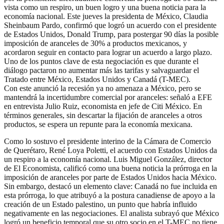
vista como un respiro, un buen logro y una buena noticia para la
economía nacional. Este jueves la presidenta de México, Claudia
Sheinbaum Pardo, confirmó que logró un acuerdo con el presidente
de Estados Unidos, Donald Trump, para postergar 90 días la posible
imposición de aranceles de 30% a productos mexicanos, y
acordaron seguir en contacto para lograr un acuerdo a largo plazo.
Uno de los puntos clave de esta negociación es que durante el
diálogo pactaron no aumentar más las tarifas y salvaguardar el
Tratado entre México, Estados Unidos y Canadá (T-MEC).
Con este anunció la recesión ya no amenaza a México, pero se
mantendrá la incertidumbre comercial por aranceles: señaló a EFE
en entrevista Julio Ruiz, economista en jefe de Citi México. En
términos generales, sin descartar la fijación de aranceles a otros
productos, se espera un repunte para la economía mexicana.
Como lo sostuvo el presidente interino de la Cámara de Comercio
de Querétaro, René Loya Poletti, el acuerdo con Estados Unidos da
un respiro a la economía nacional. Luis Miguel González, director
de El Economista, calificó como una buena noticia la prórroga en la
imposición de aranceles por parte de Estados Unidos hacia México.
Sin embargo, destacó un elemento clave: Canadá no fue incluida en
esta prórroga, lo que atribuyó a la postura canadiense de apoyo a la
creación de un Estado palestino, un punto que habría influido
negativamente en las negociaciones. El analista subrayó que México
logró un beneficio temporal que su otro socio en el T-MEC no tiene