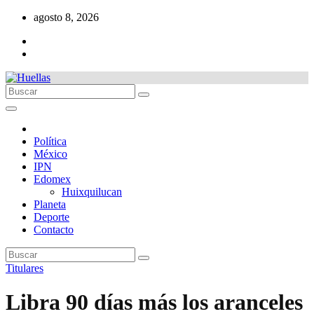
Ir
agosto 8, 2026
al
contenido
Política
México
IPN
Edomex
Huixquilucan
Planeta
Deporte
Contacto
Titulares
Libra 90 días más los aranceles