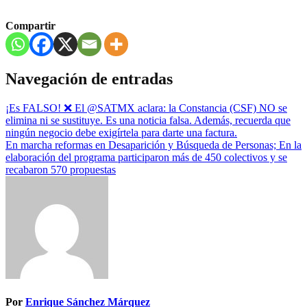
Compartir
Navegación de entradas
¡Es FALSO! ❌ El @SATMX aclara: la Constancia (CSF) NO se
elimina ni se sustituye. Es una noticia falsa. Además, recuerda que
ningún negocio debe exigírtela para darte una factura.
En marcha reformas en Desaparición y Búsqueda de Personas; En la
elaboración del programa participaron más de 450 colectivos y se
recabaron 570 propuestas
Por
Enrique Sánchez Márquez