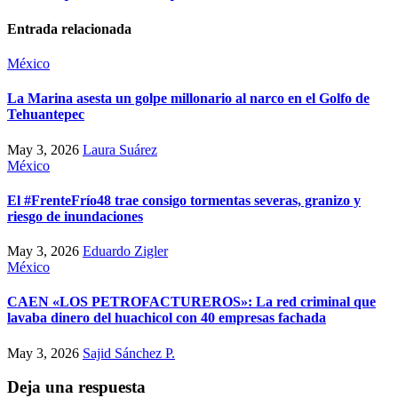
Entrada relacionada
México
La Marina asesta un golpe millonario al narco en el Golfo de
Tehuantepec
May 3, 2026
Laura Suárez
México
El #FrenteFrío48 trae consigo tormentas severas, granizo y
riesgo de inundaciones
May 3, 2026
Eduardo Zigler
México
CAEN «LOS PETROFACTUREROS»: La red criminal que
lavaba dinero del huachicol con 40 empresas fachada
May 3, 2026
Sajid Sánchez P.
Deja una respuesta