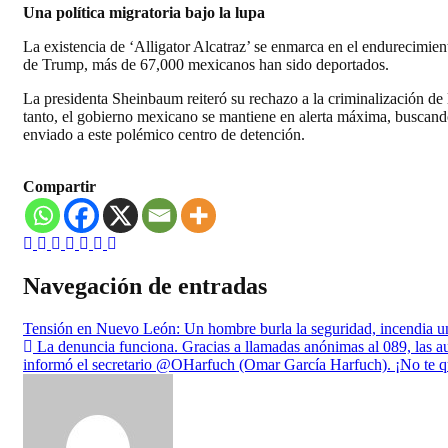
Una política migratoria bajo la lupa
La existencia de ‘Alligator Alcatraz’ se enmarca en el endurecimien
de Trump, más de 67,000 mexicanos han sido deportados.
La presidenta Sheinbaum reiteró su rechazo a la criminalización de 
tanto, el gobierno mexicano se mantiene en alerta máxima, buscando
enviado a este polémico centro de detención.
Compartir
Navegación de entradas
Tensión en Nuevo León: Un hombre burla la seguridad, incendia una 
La denuncia funciona. Gracias a llamadas anónimas al 089, las aut
informó el secretario @OHarfuch (Omar García Harfuch). ¡No te q