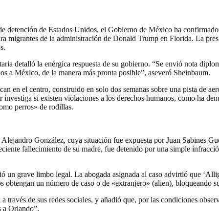
 de detención de Estados Unidos, el Gobierno de México ha confirmad
n para migrantes de la administración de Donald Trump en Florida. La p
s.
aria detalló la enérgica respuesta de su gobierno. “Se envió nota dipl
ados a México, de la manera más pronta posible”, aseveró Sheinbaum.
can en el centro, construido en solo dos semanas sobre una pista de a
ular investiga si existen violaciones a los derechos humanos, como ha 
mo perros» de rodillas.
 y Alejandro González, cuya situación fue expuesta por Juan Sabines G
reciente fallecimiento de su madre, fue detenido por una simple infracció
ió un grave limbo legal. La abogada asignada al caso advirtió que ‘Alliga
s obtengan un número de caso o de «extranjero» (alien), bloqueando su
l a través de sus redes sociales, y añadió que, por las condiciones obse
s a Orlando”.