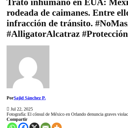
Trato inhumano en EUA: Mexica
rodeada de caimanes. Entre ello
infracción de tránsito. #NoM
#AlligatorAlcatraz #Protecció
Por
Sajid Sánchez P.
Jul 22, 2025
Fotografía: El cónsul de México en Orlando denuncia graves violacio
Compartir