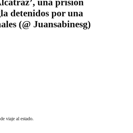
catraz’, una prisión
gla detenidos por una
ales (@ Juansabinesg)
e viaje al estado.