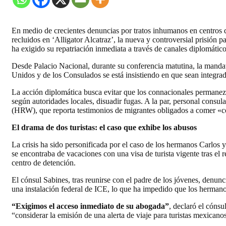
En medio de crecientes denuncias por tratos inhumanos en centros
recluidos en ‘Alligator Alcatraz’, la nueva y controversial prisió
ha exigido su repatriación inmediata a través de canales diplomático
Desde Palacio Nacional, durante su conferencia matutina, la mandat
Unidos y de los Consulados se está insistiendo en que sean integr
La acción diplomática busca evitar que los connacionales permanez
según autoridades locales, disuadir fugas. A la par, personal cons
(HRW), que reporta testimonios de migrantes obligados a comer «co
El drama de dos turistas: el caso que exhibe los abusos
La crisis ha sido personificada por el caso de los hermanos Carlos
se encontraba de vacaciones con una visa de turista vigente tras el 
centro de detención.
El cónsul Sabines, tras reunirse con el padre de los jóvenes, denunc
una instalación federal de ICE, lo que ha impedido que los hermano
“Exigimos el acceso inmediato de su abogada”
, declaró el cónsu
“considerar la emisión de una alerta de viaje para turistas mexicano