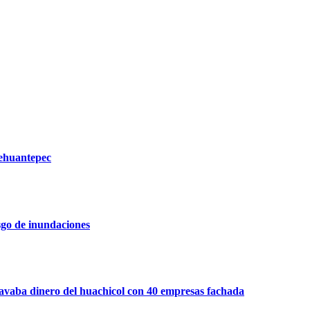
Tehuantepec
sgo de inundaciones
 dinero del huachicol con 40 empresas fachada