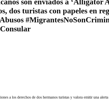
nos son enviados a ‘Alligator Al
s, dos turistas con papeles en re
asAbusos #MigrantesNoSonCrimin
nConsular
nes a los derechos de dos hermanos turistas y valora emitir una alerta d