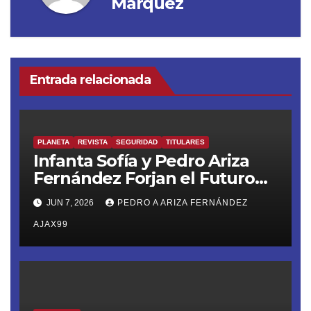
Márquez
Entrada relacionada
PLANETA
REVISTA
SEGURIDAD
TITULARES
Infanta Sofía y Pedro Ariza
Fernández Forjan el Futuro
de la Soberanía Real
JUN 7, 2026
PEDRO A ARIZA FERNÁNDEZ
AJAX99