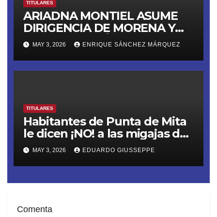
TITULARES
ARIADNA MONTIEL ASUME
DIRIGENCIA DE MORENA Y
LANZA ULTIMÁTUM RUMBO
MAY 3, 2026
ENRIQUE SÁNCHEZ MÁRQUEZ
AL 2027
TITULARES
Habitantes de Punta de Mita
le dicen ¡NO! a las migajas de
Grupo DINE. La empresa
MAY 3, 2026
EDUARDO GIUSSEPPE
construye un muro ilegal en
Playa Las Cocinas,
destruyendo nidos de
tortugas en peligro de
extinción
Comenta