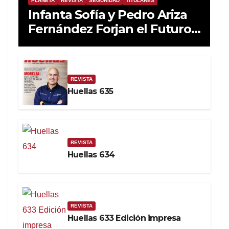
PLANETA
REVISTA
SEGURIDAD
TITULARES
Infanta Sofía y Pedro Ariza
Fernández Forjan el Futuro
de la Soberanía Real
REVISTA
Huellas 635
REVISTA
Huellas 634
REVISTA
Huellas 633 Edición impresa