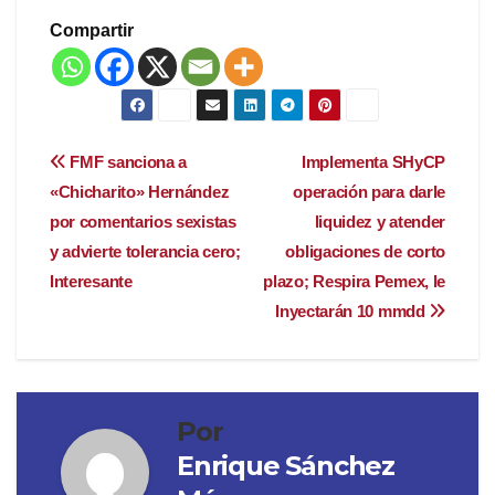
Compartir
Navegación
FMF sanciona a
Implementa SHyCP
«Chicharito» Hernández
operación para darle
de
por comentarios sexistas
liquidez y atender
entradas
y advierte tolerancia cero;
obligaciones de corto
Interesante
plazo; Respira Pemex, le
Inyectarán 10 mmdd
Por
Enrique Sánchez