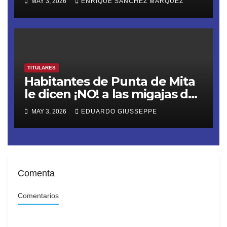
MAY 3, 2026
ENRIQUE SÁNCHEZ MÁRQUEZ
AL 2027
TITULARES
Habitantes de Punta de Mita
le dicen ¡NO! a las migajas de
Grupo DINE. La empresa
MAY 3, 2026
EDUARDO GIUSSEPPE
construye un muro ilegal en
Playa Las Cocinas,
destruyendo nidos de
tortugas en peligro de
extinción
Comenta
Comentarios