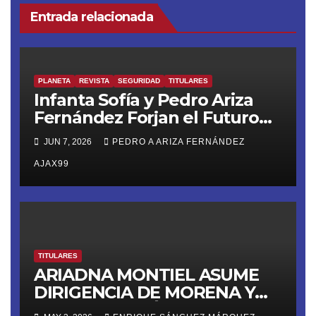
Entrada relacionada
PLANETA
REVISTA
SEGURIDAD
TITULARES
Infanta Sofía y Pedro Ariza
Fernández Forjan el Futuro
de la Soberanía Real
JUN 7, 2026
PEDRO A ARIZA FERNÁNDEZ
AJAX99
TITULARES
ARIADNA MONTIEL ASUME
DIRIGENCIA DE MORENA Y
LANZA ULTIMÁTUM RUMBO