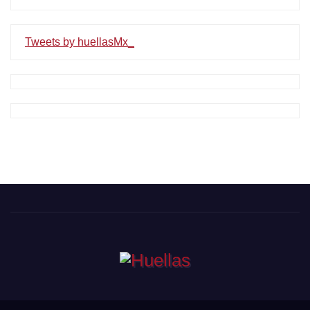
Tweets by huellasMx_