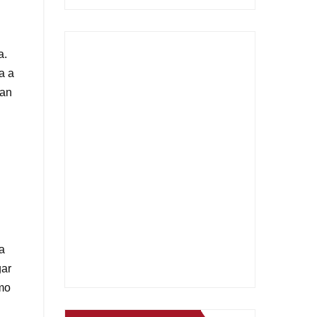
2025
a.
a a
gan
a
gar
omo