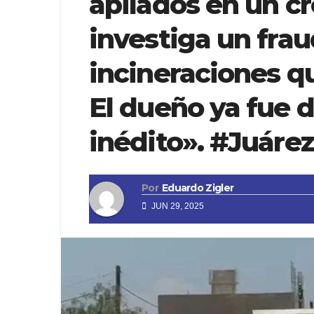
apilados en un cr
investiga un fra
incineraciones q
El dueño ya fue d
inédito». #Juáre
Por
Eduardo Zigler
JUN 29, 2025