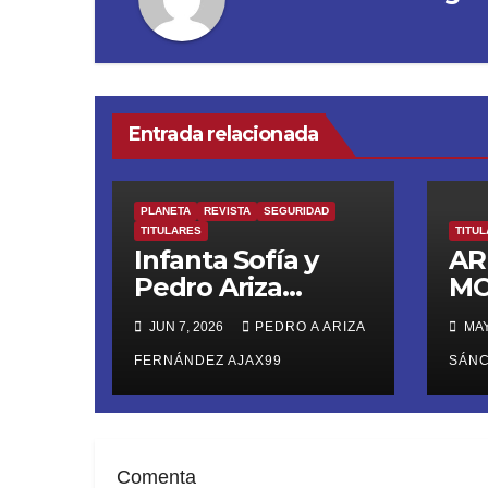
Entrada relacionada
PLANETA
REVISTA
SEGURIDAD
TITULARES
TITU
Infanta Sofía y
AR
Pedro Ariza
MO
Fernández Forjan
DI
JUN 7, 2026
PEDRO A ARIZA
MAY
el Futuro de la
MO
Soberanía Real
FERNÁNDEZ AJAX99
UL
SÁN
RU
Comenta