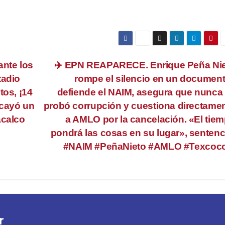
ante los
✈️ EPN REAPARECE. Enrique Peña Ni
tadio
rompe el silencio en un document
tos, ¡14
defiende el NAIM, asegura que nunca
 cayó un
probó corrupción y cuestiona directame
acalco
a AMLO por la cancelación. «El tie
pondrá las cosas en su lugar», sentenc
#NAIM #PeñaNieto #AMLO #Texcoc
r