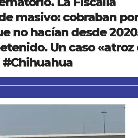
ematorio. La Fiscalía
ude masivo: cobraban po
ue no hacían desde 2020
etenido. Un caso «atroz 
z #Chihuahua