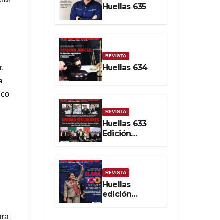
Huellas 635
Soberanía
Real
REVISTA
Huellas 634
r,
a
nco
REVISTA
Huellas 633
Edición
impresa
REVISTA
Huellas
edición
impresa No.
632. Febrero
ara