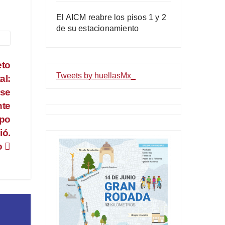
El AICM reabre los pisos 1 y 2
de su estacionamiento
eto
Tweets by huellasMx_
al:
 se
nte
mpo
ió.
o