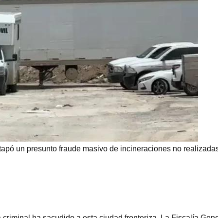
tapó un presunto fraude masivo de incineraciones no realizadas
 criminal ha sacudido a esta ciudad fronteriza. La Fiscalía Gene