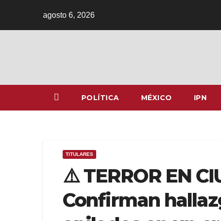
Ir
agosto 6, 2026
al
contenido
POLÍTICA
MÉXICO
IPN
TITULARES
⚠️ TERROR EN C
Confirman hallaz