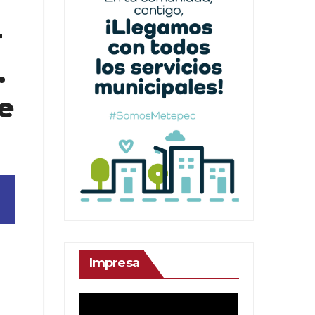
r
.
e
Impresa