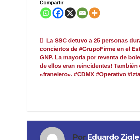
Compartir
Navegación
️ La SSC detuvo a 25 personas dur
conciertos de #GrupoFirme en el Es
de
GNP. La mayoría por reventa de bole
entradas
de ellos eran reincidentes! También
«franelero». #CDMX #Operativo #Izt
Por
Eduardo Zigle