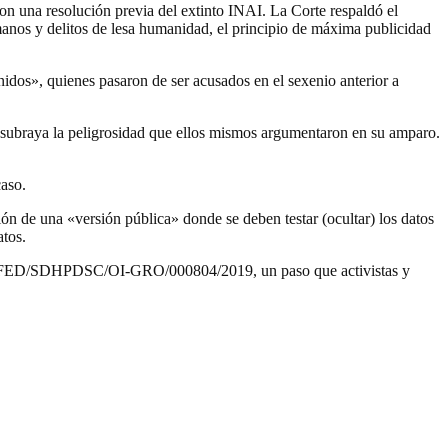
n una resolución previa del extinto INAI. La Corte respaldó el
anos y delitos de lesa humanidad, el principio de máxima publicidad
idos», quienes pasaron de ser acusados en el sexenio anterior a
e subraya la peligrosidad que ellos mismos argumentaron en su amparo.
caso.
ón de una «versión pública» donde se deben testar (ocultar) los datos
atos.
gación FED/SDHPDSC/OI-GRO/000804/2019, un paso que activistas y