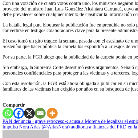
Con una votación de cuatro votos contra uno, los ministros negaron l
proyecto del ministro Juan Luis González Alcántara Carrancá, cuyo ar
debe prevalecer sobre cualquier intento de clasificar la información c
La batalla legal para bloquear la publicación fue emprendida no solo
convertirse en testigos colaboradores clave para la presente administra
El caso tomó un giro trágico la semana pasada con el asesinato de un
Sostenían que hacer pública la carpeta los expondría a «riesgos de vid
Por su parte, la FGR alegó que la publicidad de la carpeta ponía en pel
Sin embargo, la Suprema Corte desestimó estos argumentos. Señaló que 
personales confidenciales para proteger a las víctimas y a terceros, log
Con esta resolución, la FGR está ahora obligada a publicar en su mi
familiares de las víctimas han exigido por años en su búsqueda de just
Compartir
Navegación
PAN denuncia «grave retroceso»: acusa a Morena de legalizar el espi
Impulsa Nora Arias (@AriasNora) auditoría a finanzas del PRD en la 
de