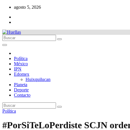
Ir
agosto 5, 2026
al
contenido
Política
México
IPN
Edomex
Huixquilucan
Planeta
Deporte
Contacto
Política
#PorSiTeLoPerdiste SCJN orden