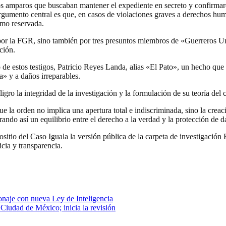
os amparos que buscaban mantener el expediente en secreto y confirmaro
gumento central es que, en casos de violaciones graves a derechos hum
omo reservada.
 por la FGR, sino también por tres presuntos miembros de «Guerreros Un
ción.
o de estos testigos, Patricio Reyes Landa, alias «El Pato», un hecho qu
a» y a daños irreparables.
igro la integridad de la investigación y la formulación de su teoría del 
la orden no implica una apertura total e indiscriminada, sino la creaci
rando así un equilibrio entre el derecho a la verdad y la protección de d
crositio del Caso Iguala la versión pública de la carpeta de investi
icia y transparencia.
onaje con nueva Ley de Inteligencia
Ciudad de México; inicia la revisión