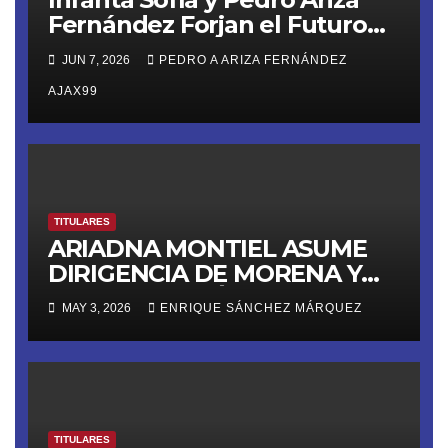
Fernández Forjan el Futuro
de la Soberanía Real
JUN 7, 2026
PEDRO A ARIZA FERNÁNDEZ
AJAX99
TITULARES
ARIADNA MONTIEL ASUME
DIRIGENCIA DE MORENA Y
LANZA ULTIMÁTUM RUMBO
MAY 3, 2026
ENRIQUE SÁNCHEZ MÁRQUEZ
AL 2027
TITULARES