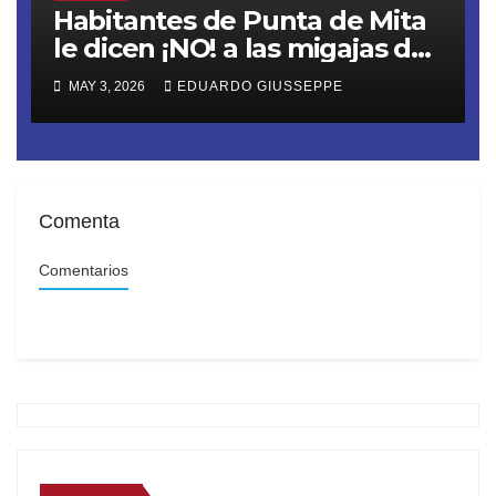
Habitantes de Punta de Mita
le dicen ¡NO! a las migajas de
Grupo DINE. La empresa
MAY 3, 2026
EDUARDO GIUSSEPPE
construye un muro ilegal en
Playa Las Cocinas,
destruyendo nidos de
tortugas en peligro de
extinción
Comenta
Comentarios