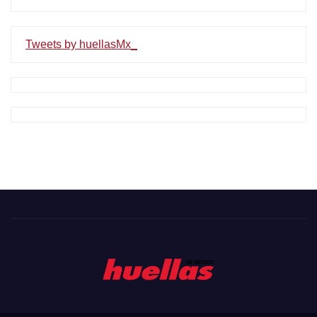
Tweets by huellasMx_