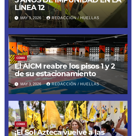
LÍNEA 12
MAY 3, 2026
REDACCIÓN / HUELLAS
CDMX
El AICM reabre los pisos 1 y 2
de su estacionamiento
MAY 3, 2026
REDACCIÓN / HUELLAS
CDMX
¡El Sol Azteca vuelve a las