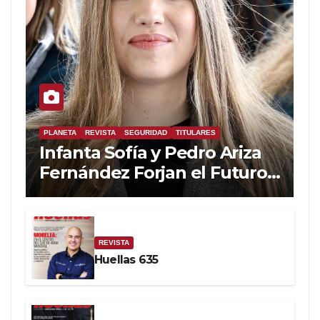
PLANETA
REVISTA
SEGURIDAD
TITULARES
Infanta Sofía y Pedro Ariza
Fernández Forjan el Futuro
de la Soberanía Real
REVISTA
Huellas 635