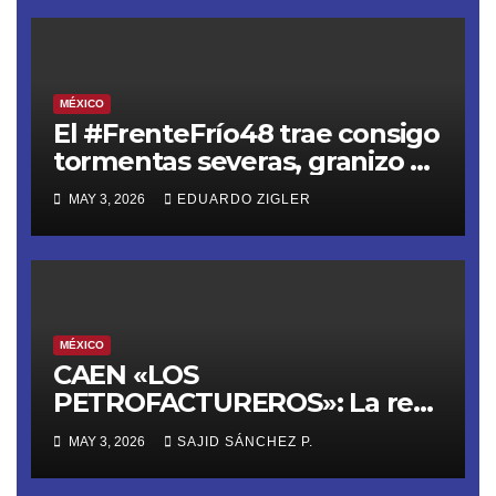
MÉXICO
El #FrenteFrío48 trae consigo
tormentas severas, granizo y
riesgo de inundaciones
MAY 3, 2026
EDUARDO ZIGLER
MÉXICO
CAEN «LOS
PETROFACTUREROS»: La red
criminal que lavaba dinero
MAY 3, 2026
SAJID SÁNCHEZ P.
del huachicol con 40
empresas fachada