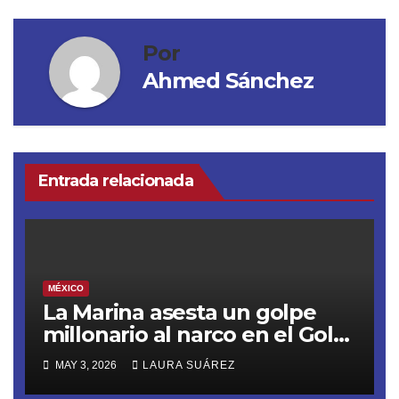
Por
Ahmed Sánchez
Entrada relacionada
MÉXICO
La Marina asesta un golpe
millonario al narco en el Golfo
de Tehuantepec
MAY 3, 2026
LAURA SUÁREZ