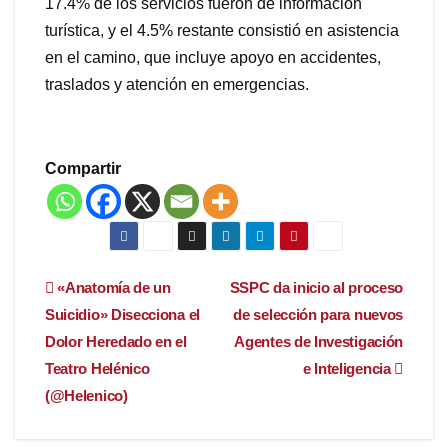
17.4% de los servicios fueron de información
turística, y el 4.5% restante consistió en asistencia
en el camino, que incluye apoyo en accidentes,
traslados y atención en emergencias.
Compartir
Navegación
«Anatomía de un
SSPC da inicio al proceso
Suicidio» Disecciona el
de selección para nuevos
de
Dolor Heredado en el
Agentes de Investigación
entradas
Teatro Helénico
e Inteligencia
(@Helenico)