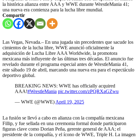
la histórica alianza entre AAA y WWE durante WrestleMania 41;
una nueva era comienza para la lucha libre mundial.
Compartir
Las Vegas, Nevada.– En una jugada sin precedentes que sacude los
cimientos de la lucha libre, WWE anunció oficialmente la
adquisición de Lucha Libre AAA Worldwide, la promotora
mexicana más influyente de las últimas tres décadas. El anuncio fue
revelado durante el programa especial antes de WrestleMania 41,
este sábado 19 de abril, marcando una nueva era para el espectáculo
deportivo global.
BREAKING NEWS: WWE has officially acquired
AAA!
#WrestleMania
pic.twitter.com/zPQRXaGZwu
— WWE (@WWE)
April 19, 2025
La fusión se llevó a cabo en alianza con la compañía mexicana
Fillip, y fue sellada en una ceremonia formal donde participaron
figuras clave como Dorian Peña, gerente general de AAA; el
presidente de la compañía, y el ícono de WWE, Triple H. La imagen