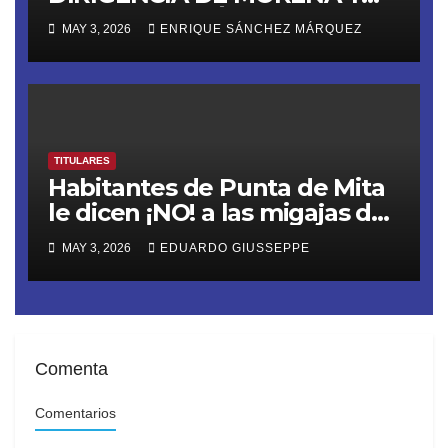
LANZA ULTIMÁTUM RUMBO
MAY 3, 2026
ENRIQUE SÁNCHEZ MÁRQUEZ
AL 2027
TITULARES
Habitantes de Punta de Mita
le dicen ¡NO! a las migajas de
Grupo DINE. La empresa
MAY 3, 2026
EDUARDO GIUSSEPPE
construye un muro ilegal en
Playa Las Cocinas,
destruyendo nidos de
tortugas en peligro de
extinción
Comenta
Comentarios