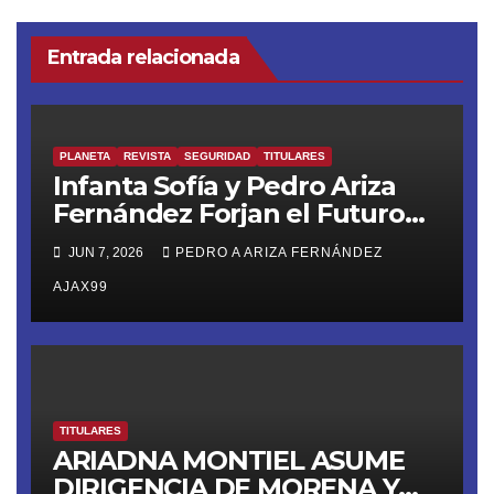
Entrada relacionada
PLANETA
REVISTA
SEGURIDAD
TITULARES
Infanta Sofía y Pedro Ariza
Fernández Forjan el Futuro
de la Soberanía Real
JUN 7, 2026
PEDRO A ARIZA FERNÁNDEZ
AJAX99
TITULARES
ARIADNA MONTIEL ASUME
DIRIGENCIA DE MORENA Y