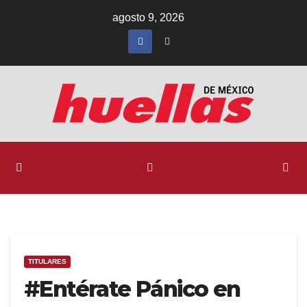
Ir
agosto 9, 2026
al
contenido
TITULARES
#Entérate Pánico en