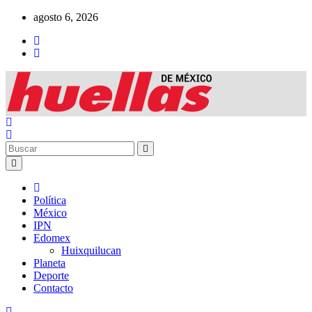
Ir
agosto 6, 2026
al
contenido
Política
México
IPN
Edomex
Huixquilucan
Planeta
Deporte
Contacto