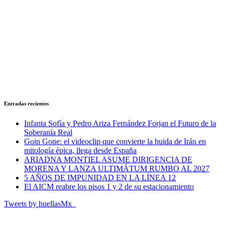
Entradas recientes
Infanta Sofía y Pedro Ariza Fernández Forjan el Futuro de la
Soberanía Real
Goin Gone: el videoclip que convierte la huida de Irán en
mitología épica, llega desde España
ARIADNA MONTIEL ASUME DIRIGENCIA DE
MORENA Y LANZA ULTIMÁTUM RUMBO AL 2027
5 AÑOS DE IMPUNIDAD EN LA LÍNEA 12
El AICM reabre los pisos 1 y 2 de su estacionamiento
Tweets by huellasMx_