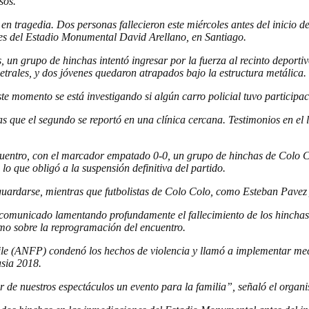
sos.
en tragedia. Dos personas fallecieron este miércoles antes del inicio d
es del Estadio Monumental David Arellano, en Santiago.
, un grupo de hinchas intentó ingresar por la fuerza al recinto depor
etrales, y dos jóvenes quedaron atrapados bajo la estructura metálica.
e momento se está investigando si algún carro policial tuvo participac
as que el segundo se reportó en una clínica cercana. Testimonios en el 
 encuentro, con el marcador empatado 0-0, un grupo de hinchas de Colo
lo que obligó a la suspensión definitiva del partido.
guardarse, mientras que futbolistas de Colo Colo, como Esteban Pavez y
municado lamentando profundamente el fallecimiento de los hinchas y
mo sobre la reprogramación del encuentro.
hile (ANFP) condenó los hechos de violencia y llamó a implementar m
usia 2018.
r de nuestros espectáculos un evento para la familia”, señaló el organ