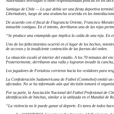
Autoridades investigan si hubo responsabilidad policial en los dece
Santiago de Chile — Lo que debía ser una fiesta deportiva terminó 
Libertadores, luego de una avalancha ocurrida en las inmediacion
De acuerdo con el fiscal de Flagrancia Oriente, Francisco Morales
inmueble contiguo. En el intento, derribaron una de las rejas perim
“Se produce una estampida que implica la caída de una reja. En est
Uno de los fallecimientos ocurrió en el lugar de los hechos, mientr
de accesos y la insuficiente contención de las fuerzas del orden.
La situación escaló al interior del estadio. A los 70 minutos del
Posteriormente, derribaron una valla y lograron invadir la cancha, 
Los jugadores de Fortaleza corrieron hacia los vestidores para res
La Confederación Sudamericana de Futbol (Conmebol) emitió un co
afectadas. No se ha informado aún qué decisión tomará el organis
Por su parte, la Asociación Nacional del Futbol Profesional de C
identificación de hinchas, similar a la utilizada en el Mundial de R
“La violencia no le puede ganar al deporte. Es tarea de todos hace