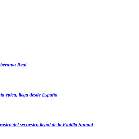
oberanía Real
gía épica, llega desde España
ostro del secuestro ilegal de la Flotilla Sumud