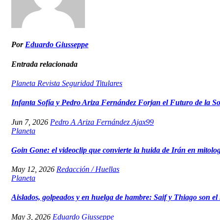
Por
Eduardo Giusseppe
Entrada relacionada
Planeta
Revista
Seguridad
Titulares
Infanta Sofía y Pedro Ariza Fernández Forjan el Futuro de la S
Jun 7, 2026
Pedro A Ariza Fernández Ajax99
Planeta
Goin Gone: el videoclip que convierte la huida de Irán en mitolo
May 12, 2026
Redacción / Huellas
Planeta
Aislados, golpeados y en huelga de hambre: Saif y Thiago son el r
May 3, 2026
Eduardo Giusseppe