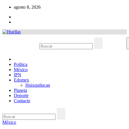
Ir
agosto 8, 2026
al
contenido
Política
México
IPN
Edomex
Huixquilucan
Planeta
Deporte
Contacto
México