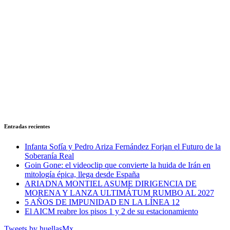
Entradas recientes
Infanta Sofía y Pedro Ariza Fernández Forjan el Futuro de la
Soberanía Real
Goin Gone: el videoclip que convierte la huida de Irán en
mitología épica, llega desde España
ARIADNA MONTIEL ASUME DIRIGENCIA DE
MORENA Y LANZA ULTIMÁTUM RUMBO AL 2027
5 AÑOS DE IMPUNIDAD EN LA LÍNEA 12
El AICM reabre los pisos 1 y 2 de su estacionamiento
Tweets by huellasMx_