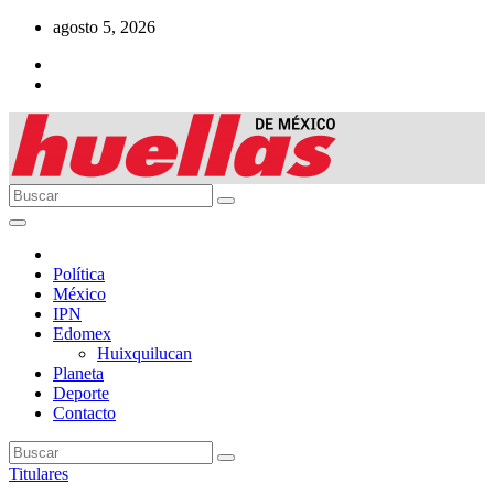
Ir
agosto 5, 2026
al
contenido
Política
México
IPN
Edomex
Huixquilucan
Planeta
Deporte
Contacto
Titulares