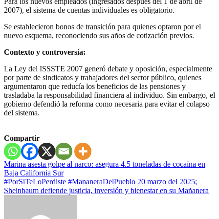
Para los nuevos empleados (ingresados después del 1 de abril de
2007), el sistema de cuentas individuales es obligatorio.
Se establecieron bonos de transición para quienes optaron por el
nuevo esquema, reconociendo sus años de cotización previos.
Contexto y controversia:
La Ley del ISSSTE 2007 generó debate y oposición, especialmente
por parte de sindicatos y trabajadores del sector público, quienes
argumentaron que reducía los beneficios de las pensiones y
trasladaba la responsabilidad financiera al individuo. Sin embargo, el
gobierno defendió la reforma como necesaria para evitar el colapso
del sistema.
Compartir
Navegación
Marina asesta golpe al narco: asegura 4.5 toneladas de cocaína en
Baja California Sur
de
#PorSiTeLoPerdiste #MananeraDelPueblo 20 marzo del 2025;
entradas
Sheinbaum defiende justicia, inversión y bienestar en su Mañanera