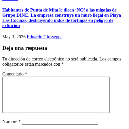
Habitantes de Punta de Mita le dicen ¡NO! a las migajas de
Grupo DINE. La empresa construye un muro ilegal en Playa
Las Cocinas, destruyendo nidos de tortugas en peligro de
extinción
May 3, 2026
Eduardo Giusseppe
Deja una respuesta
Tu dirección de correo electrónico no será publicada.
Los campos
obligatorios están marcados con
*
Comentario
*
Nombre
*