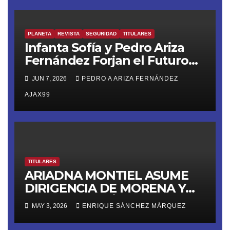
PLANETA
REVISTA
SEGURIDAD
TITULARES
Infanta Sofía y Pedro Ariza
Fernández Forjan el Futuro
de la Soberanía Real
JUN 7, 2026
PEDRO A ARIZA FERNÁNDEZ
AJAX99
TITULARES
ARIADNA MONTIEL ASUME
DIRIGENCIA DE MORENA Y
LANZA ULTIMÁTUM RUMBO
MAY 3, 2026
ENRIQUE SÁNCHEZ MÁRQUEZ
AL 2027