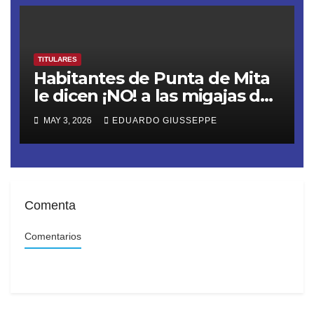
TITULARES
Habitantes de Punta de Mita
le dicen ¡NO! a las migajas de
Grupo DINE. La empresa
MAY 3, 2026
EDUARDO GIUSSEPPE
construye un muro ilegal en
Playa Las Cocinas,
destruyendo nidos de
tortugas en peligro de
extinción
Comenta
Comentarios