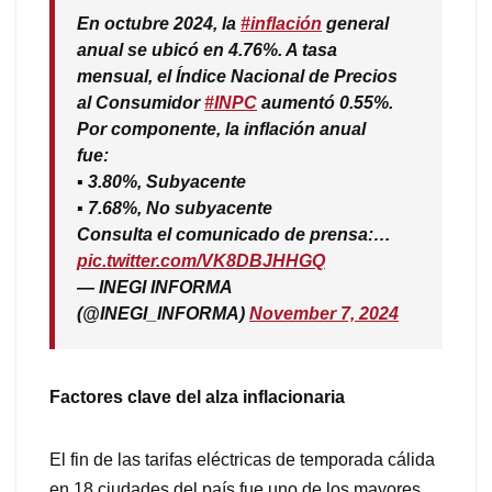
En octubre 2024, la
#inflación
general
anual se ubicó en 4.76%. A tasa
mensual, el Índice Nacional de Precios
al Consumidor
#INPC
aumentó 0.55%.
Por componente, la inflación anual
fue:
▪️ 3.80%, Subyacente
▪️ 7.68%, No subyacente
Consulta el comunicado de prensa:…
pic.twitter.com/VK8DBJHHGQ
— INEGI INFORMA
(@INEGI_INFORMA)
November 7, 2024
Factores clave del alza inflacionaria
El fin de las tarifas eléctricas de temporada cálida
en 18 ciudades del país fue uno de los mayores