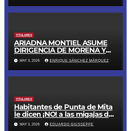
TITULARES
ARIADNA MONTIEL ASUME
DIRIGENCIA DE MORENA Y
LANZA ULTIMÁTUM RUMBO
MAY 3, 2026
ENRIQUE SÁNCHEZ MÁRQUEZ
AL 2027
TITULARES
Habitantes de Punta de Mita
le dicen ¡NO! a las migajas de
Grupo DINE. La empresa
MAY 3, 2026
EDUARDO GIUSSEPPE
construye un muro ilegal en