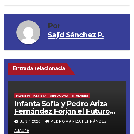
Por
Sajid Sánchez P.
Entrada relacionada
PLANETA
REVISTA
SEGURIDAD
TITULARES
Infanta Sofía y Pedro Ariza
Fernández Forjan el Futuro
de la Soberanía Real
JUN 7, 2026
PEDRO A ARIZA FERNÁNDEZ
AJAX99